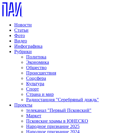
Новости
Статьи
Фото
Видео
Инфографика
Рубрики
Политика
Экономика
Общество
Происшествия
Соцсфера
Культура
Спорт
Страна и мир
Радиостанция "Серебряный дождь"
Проекты
телеканал "Первый Псковский"
Маркет
Псковские храмы в ЮНЕСКО
Народное признание 2025
Народное признание 2024