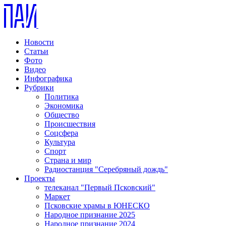
Новости
Статьи
Фото
Видео
Инфографика
Рубрики
Политика
Экономика
Общество
Происшествия
Соцсфера
Культура
Спорт
Страна и мир
Радиостанция "Серебряный дождь"
Проекты
телеканал "Первый Псковский"
Маркет
Псковские храмы в ЮНЕСКО
Народное признание 2025
Народное признание 2024