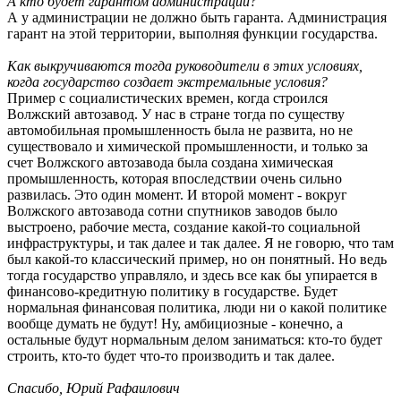
А кто будет гарантом администрации?
А у администрации не должно быть гаранта. Администрация
гарант на этой территории, выполняя функции государства.
Как выкручиваются тогда руководители в этих условиях,
когда государство создает экстремальные условия?
Пример с социалистических времен, когда строился
Волжский автозавод. У нас в стране тогда по существу
автомобильная промышленность была не развита, но не
существовало и химической промышленности, и только за
счет Волжского автозавода была создана химическая
промышленность, которая впоследствии очень сильно
развилась. Это один момент. И второй момент - вокруг
Волжского автозавода сотни спутников заводов было
выстроено, рабочие места, создание какой-то социальной
инфраструктуры, и так далее и так далее. Я не говорю, что там
был какой-то классический пример, но он понятный. Но ведь
тогда государство управляло, и здесь все как бы упирается в
финансово-кредитную политику в государстве. Будет
нормальная финансовая политика, люди ни о какой политике
вообще думать не будут! Ну, амбициозные - конечно, а
остальные будут нормальным делом заниматься: кто-то будет
строить, кто-то будет что-то производить и так далее.
Спасибо, Юрий Рафаилович