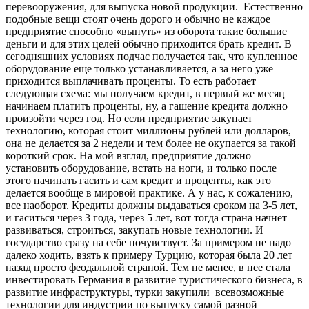
перевооружения, для выпуска новой продукции. Естественно
подобные вещи стоят очень дорого и обычно не каждое
предприятие способно «вынуть» из оборота такие большие
деньги и для этих целей обычно приходится брать кредит. В
сегодняшних условиях подчас получается так, что купленное
оборудование еще только устанавливается, а за него уже
приходится выплачивать проценты. То есть работает
следующая схема: мы получаем кредит, в первый же месяц
начинаем платить проценты, ну, а гашение кредита должно
произойти через год. Но если предприятие закупает
технологию, которая стоит миллионы рублей или долларов,
она не делается за 2 недели и тем более не окупается за такой
короткий срок. На мой взгляд, предприятие должно
установить оборудование, встать на ноги, и только после
этого начинать гасить и сам кредит и проценты, как это
делается вообще в мировой практике. А у нас, к сожалению,
все наоборот. Кредиты должны выдаваться сроком на 3-5 лет,
и гаситься через 3 года, через 5 лет, вот тогда страна начнет
развиваться, строиться, закупать новые технологии. И
государство сразу на себе почувствует. За примером не надо
далеко ходить, взять к примеру Турцию, которая была 20 лет
назад просто феодальной страной. Тем не менее, в нее стала
инвестировать Германия в развитие туристического бизнеса, в
развитие инфраструктуры, турки закупили всевозможные
технологии для индустрии по выпуску самой разной