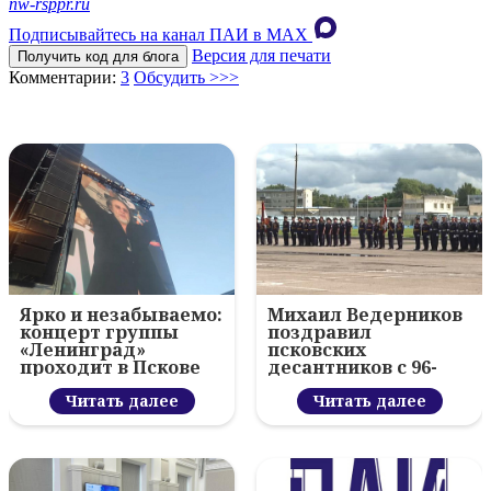
nw-rsppr.ru
Подписывайтесь на канал ПАИ в MAХ
Версия для печати
Получить код для блога
Комментарии:
3
Обсудить >>>
Ярко и незабываемо:
Михаил Ведерников
концерт группы
поздравил
«Ленинград»
псковских
проходит в Пскове
десантников с 96-
летием ВДВ и
Читать далее
вручил награды
Читать далее