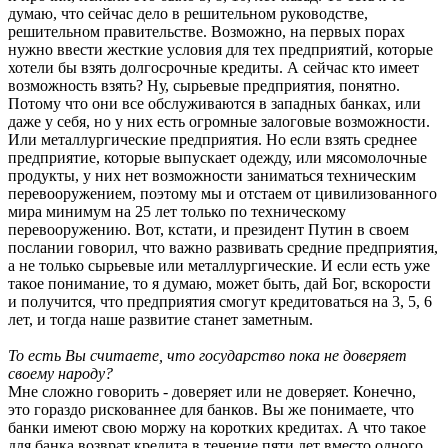
думаю, что сейчас дело в решительном руководстве,
решительном правительстве. Возможно, на первых порах
нужно ввести жесткие условия для тех предприятий, которые
хотели бы взять долгосрочные кредиты. А сейчас кто имеет
возможность взять? Ну, сырьевые предприятия, понятно.
Потому что они все обслуживаются в западных банках, или
даже у себя, но у них есть огромные залоговые возможности.
Или металлургические предприятия. Но если взять среднее
предприятие, которые выпускает одежду, или мясомолочные
продукты, у них нет возможности заниматься техническим
перевооружением, поэтому мы и отстаем от цивилизованного
мира минимум на 25 лет только по техническому
перевооружению. Вот, кстати, и президент Путин в своем
послании говорил, что важно развивать средние предприятия,
а не только сырьевые или металлургические. И если есть уже
такое понимание, то я думаю, может быть, дай Бог, вскорости
и получится, что предприятия смогут кредитоваться на 3, 5, 6
лет, и тогда наше развитие станет заметным.
То есть Вы считаете, что государство пока не доверяет
своему народу?
Мне сложно говорить - доверяет или не доверяет. Конечно,
это гораздо рискованнее для банков. Вы же понимаете, что
банки имеют свою моржу на коротких кредитах. А что такое
для банка возврат кредита в течение пяти лет вместо одного