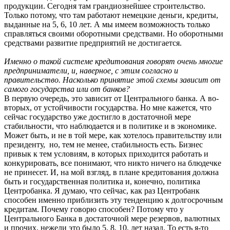
продукции. Сегодня там грандиознейшее строительство.
Только потому, что там работают немецкие деньги, кредиты,
выданные на 5, 6, 10 лет. А мы имеем возможность только
справляться своими оборотными средствами. Но оборотными
средствами развитие предприятий не достигается.
Именно о такой системе кредитования говорят очень многие
предприниматели, и, наверное, с этим согласно и
правительство. Насколько принятие этой схемы зависит от
самого государства или от банков?
В первую очередь, это зависит от Центрального банка. А во-
вторых, от устойчивости государства. Но мне кажется, что
сейчас государство уже достигло в достаточной мере
стабильности, что наблюдается и в политике и в экономике.
Может быть, и не в той мере, как хотелось правительству или
президенту, но, тем не менее, стабильность есть. Бизнес
привык к тем условиям, в которых приходится работать и
конкурировать, все понимают, что никто ничего на блюдечке
не принесет. И, на мой взгляд, в плане кредитования должна
быть и государственная политика и, конечно, политика
Центробанка. Я думаю, что сейчас, как раз Центробанк
способен именно приблизить эту тенденцию к долгосрочным
кредитам. Почему говорю способен? Потому что у
Центрального Банка в достаточной мере резервов, валютных
и прочих, нежели это было 5, 8, 10, лет назад. То есть я-то