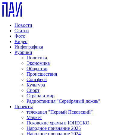
Новости
Статьи
Фото
Видео
Инфографика
Рубрики
Политика
Экономика
Общество
Происшествия
Соцсфера
Культура
Спорт
Страна и мир
Радиостанция "Серебряный дождь"
Проекты
телеканал "Первый Псковский"
Маркет
Псковские храмы в ЮНЕСКО
Народное признание 2025
Народное признание 2024