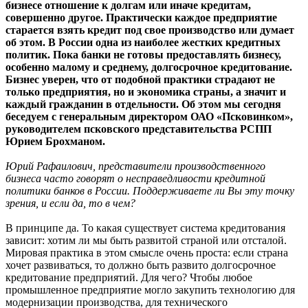
бизнесе отношение к долгам или иначе кредитам,
совершенно другое. Практически каждое предприятие
старается взять кредит под свое производство или думает
об этом. В России одна из наиболее жестких кредитных
политик. Пока банки не готовы предоставлять бизнесу,
особенно малому и среднему, долгосрочное кредитование.
Бизнес уверен, что от подобной практики страдают не
только предприятия, но и экономика страны, а значит и
каждый гражданин в отдельности. Об этом мы сегодня
беседуем с генеральным директором ОАО «Псковинком»,
руководителем псковского представительства РСПП
Юрием Брохманом.
Юрий Рафаилович, представители производственного
бизнеса часто говорят о несправедливости кредитной
политики банков в России. Поддерживаете ли Вы эту точку
зрения, и если да, то в чем?
В принципе да. То какая существует система кредитования
зависит: хотим ли мы быть развитой страной или отсталой.
Мировая практика в этом смысле очень проста: если страна
хочет развиваться, то должно быть развито долгосрочное
кредитование предприятий. Для чего? Чтобы любое
промышленное предприятие могло закупить технологию для
модернизации производства, для технического