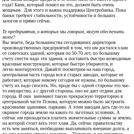
года? Банк, который пошел на это, должен быть очень
мощным. Для этого и важна поддержка Центробанка. Пока
банки требуют стабильности, устойчивости и больших
залогов и прямо сейчас.
Те предприятия, о которых мы говорим, могут обеспечить
залог?
Вы знаете, беда большинства сегодняшних директоров
производственных предприятий в том, что им достался хлам
от советских зданий, которым по 50-70 лет, по большому
счету снести надо эти здания, и поставить быстро возводимые
красивые конструкции, которые быстро убираются, и
легко монтируются. Давайте посмотрим на наш город,
центральная часть города вся в старых заводах, которые не
работают, которые никому сегодня не нужны, по большому
счету их надо сносить. Но, вроде бы с одной стороны это чье-
то имущество, а с другой стороны, оно не дает отдачи для
города. И они занимают такую прекрасную территорию в
центральной части Пскова, которую можно было застроить
красивыми зданиями, парками. А этим заводам дать где-то на
окраине города землю на каких-то льготных условиях. А
сейчас им приходиться платить значительные суммы за землю,
на которой стоит весь этот хлам. Да, сейчас правительству
есть чем заняться, необходимо выплачивать внешние долги, а
то, что внутри страны делается… Поверьте, я же чувствую,