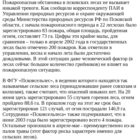
Пожароопасная обстановка в псковских лесах не вызывает
никакой тревоги. Как сообщили корреспонденту ПАИ в
Управлении природных ресурсов и охране окружающей
среды Министерства природных ресурсов РФ по Псковской
области, с начала пожароопасного периода в 22 лесхозах было
зарегистрировано 83 пожара, общая площадь, пройденная
огнем, составляет 73 га. Цифры эти крайне малы, для
сравнения – только в апреле 2002 года в государственных
лесах было отмечено 200 пожаров. Как отметили в
управлении, весна и начало лета были достаточно
дождливыми. В этой ситуации даже человеческий фактор (в
лесах сейчас большое количество грибников) не влияет на
пожароопасную ситуацию.
В ФГУ «Псковсельлес», в ведении которого находятся так
называемые сельские леса (принадлежавшие ранее совхозам и
колхозам), также считают, что опасений никаких нет. На 20
июня здесь зарегистрировано 55 случаев горения леса, огнем
пройдено 88,6 га. В прошлом году на этот же срок был
зарегистрирован 121 случай, от огня пострадали 146,9 га.
Сотрудники «Псковсельлеса» также подчеркивают, что в
июне 2003 года было зарегистрировано всего 4 пожара.
Остальные произошли в апреле-мае - преимущественно из-за
палов травы (этот фактор риска характерен именно для
сельских лесов).