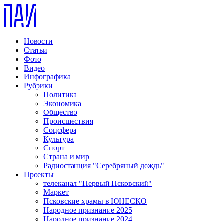
Новости
Статьи
Фото
Видео
Инфографика
Рубрики
Политика
Экономика
Общество
Происшествия
Соцсфера
Культура
Спорт
Страна и мир
Радиостанция "Серебряный дождь"
Проекты
телеканал "Первый Псковский"
Маркет
Псковские храмы в ЮНЕСКО
Народное признание 2025
Народное признание 2024