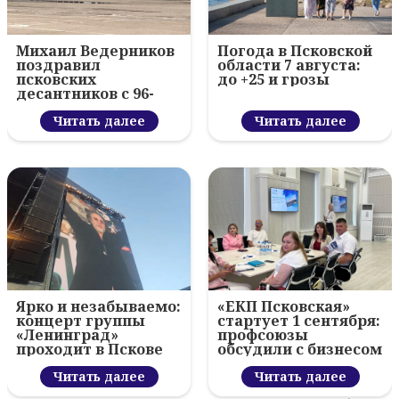
Михаил Ведерников
Погода в Псковской
поздравил
области 7 августа:
псковских
до +25 и грозы
десантников с 96-
летием ВДВ и
вручил награды
Читать далее
Читать далее
Ярко и незабываемо:
«ЕКП Псковская»
концерт группы
стартует 1 сентября:
«Ленинград»
профсоюзы
проходит в Пскове
обсудили с бизнесом
новый цифровой
Читать далее
проект
Читать далее