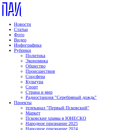
Новости
Статьи
Фото
Видео
Инфографика
Рубрики
Политика
Экономика
Общество
Происшествия
Соцсфера
Культура
Спорт
Страна и мир
Радиостанция "Серебряный дождь"
Проекты
телеканал "Первый Псковский"
Маркет
Псковские храмы в ЮНЕСКО
Народное признание 2025
Народное признание 2024