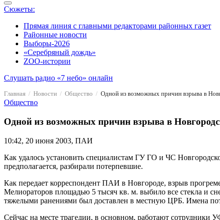
Сюжеты:
Прямая линия с главными редакторами районных газет
Районные новости
Выборы-2026
«Серебряный дождь»
ZOO-истории
Слушать радио «7 небо» онлайн
Главная
Новости
Общество
Одной из возможных причин взрыва в Нов
Общество
Одной из возможных причин взрыва в Новгородс
10:42, 20 июня 2003, ПАИ
Как удалось установить специалистам ГУ ГО и ЧС Новгородско
предполагается, разбирали потерпевшие.
Как передает корреспондент ПАИ в Новгороде, взрыв прогреме
Мелиораторов площадью 5 тысяч кв. м. выбило все стекла и сне
тяжелыми ранениями был доставлен в местную ЦРБ. Имена по
Сейчас на месте трагедии, в основном, работают сотрудники 