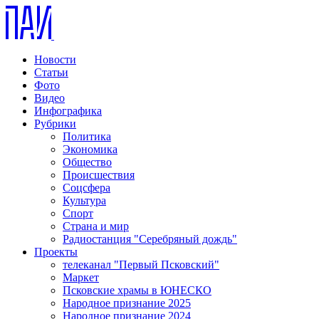
Новости
Статьи
Фото
Видео
Инфографика
Рубрики
Политика
Экономика
Общество
Происшествия
Соцсфера
Культура
Спорт
Страна и мир
Радиостанция "Серебряный дождь"
Проекты
телеканал "Первый Псковский"
Маркет
Псковские храмы в ЮНЕСКО
Народное признание 2025
Народное признание 2024