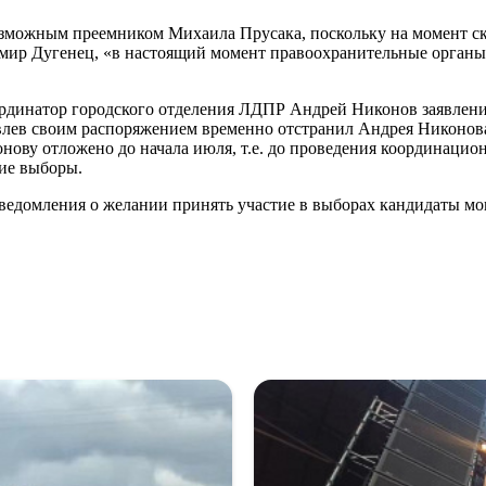
зможным преемником Михаила Прусака, поскольку на момент ск
димир Дугенец, «в настоящий момент правоохранительные органы
оординатор городского отделения ЛДПР Андрей Никонов заявлени
лев своим распоряжением временно отстранил Андрея Никонова
ву отложено до начала июля, т.е. до проведения координацион
ие выборы.
уведомления о желании принять участие в выборах кандидаты мо