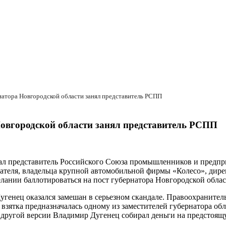
натора Новгородской области занял представитель РСПП
 Новгородской области занял представитель РСПП
тал представитель Российского Союза промышленников и предпр
мателя, владельца крупной автомобильной фирмы «Колесо», ди
елании баллотироваться на пост губернатора Новгородской обла
угенец оказался замешан в серьезном скандале. Правоохраните
взятка предназначалась одному из заместителей губернатора об
о другой версии Владимир Дугенец собирал деньги на предстоя