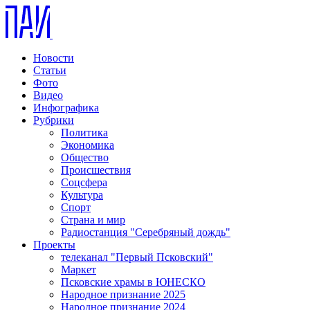
Новости
Статьи
Фото
Видео
Инфографика
Рубрики
Политика
Экономика
Общество
Происшествия
Соцсфера
Культура
Спорт
Страна и мир
Радиостанция "Серебряный дождь"
Проекты
телеканал "Первый Псковский"
Маркет
Псковские храмы в ЮНЕСКО
Народное признание 2025
Народное признание 2024