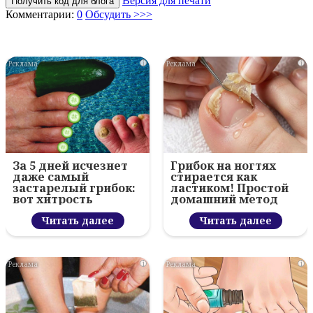
Версия для печати
Получить код для блога
Комментарии:
0
Обсудить >>>
i
i
За 5 дней исчезнет
Грибок на ногтях
даже самый
стирается как
застарелый грибок:
ластиком! Простой
вот хитрость
домашний метод
Читать далее
Читать далее
i
i