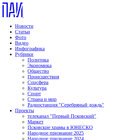
Новости
Статьи
Фото
Видео
Инфографика
Рубрики
Политика
Экономика
Общество
Происшествия
Соцсфера
Культура
Спорт
Страна и мир
Радиостанция "Серебряный дождь"
Проекты
телеканал "Первый Псковский"
Маркет
Псковские храмы в ЮНЕСКО
Народное признание 2025
Народное признание 2024