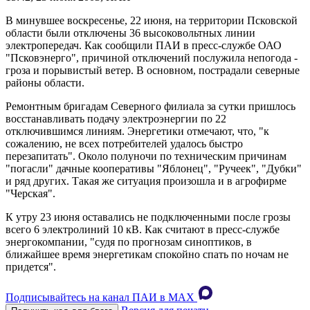
В минувшее воскресенье, 22 июня, на территории Псковской
области были отключены 36 высоковольтных линии
электропередач. Как сообщили ПАИ в пресс-службе ОАО
"Псковэнерго", причиной отключений послужила непогода -
гроза и порывистый ветер. В основном, пострадали северные
районы области.
Ремонтным бригадам Северного филиала за сутки пришлось
восстанавливать подачу электроэнергии по 22
отключившимся линиям. Энергетики отмечают, что, "к
сожалению, не всех потребителей удалось быстро
перезапитать". Около полуночи по техническим причинам
"погасли" дачные кооперативы "Яблонец", "Ручеек", "Дубки"
и ряд других. Такая же ситуация произошла и в агрофирме
"Черская".
К утру 23 июня оставались не подключенными после грозы
всего 6 электролиний 10 кВ. Как считают в пресс-службе
энергокомпании, "судя по прогнозам синоптиков, в
ближайшее время энергетикам спокойно спать по ночам не
придется".
Подписывайтесь на канал ПАИ в MAХ