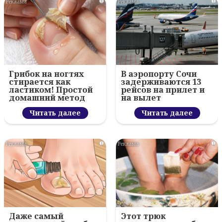
i
i
Грибок на ногтях
В аэропорту Сочи
стирается как
задерживаются 13
ластиком! Простой
рейсов на прилет и
домашний метод
на вылет
Читать далее
Читать далее
i
i
Даже самый
Этот трюк