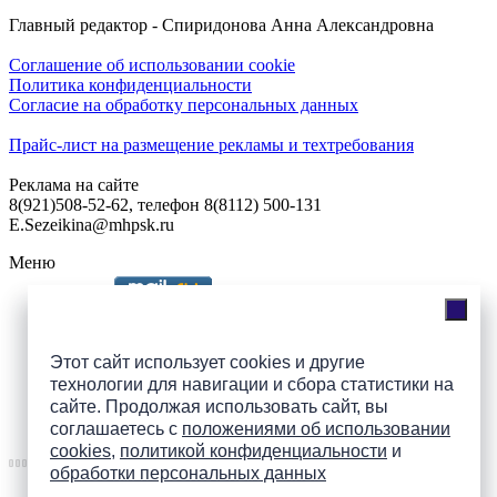
Главный редактор - Спиридонова Анна Александровна
Соглашение об использовании cookie
Политика конфиденциальности
Согласие на обработку персональных данных
Прайс-лист на размещение рекламы и техтребования
Реклама на сайте
8(921)508-52-62, телефон 8(8112) 500-131
E.Sezeikina@mhpsk.ru
Меню
Слушать радио «7 небо» онлайн
Этот сайт использует cookies и другие
технологии для навигации и сбора статистики на
сайте. Продолжая использовать сайт, вы
Подпишись на группы
соглашаетесь с
положениями об использовании
ПАИ в соцсетях!
cookies
,
политикой конфиденциальности
и
обработки персональных данных