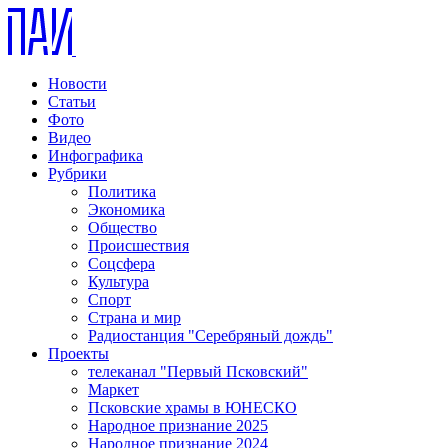
Новости
Статьи
Фото
Видео
Инфографика
Рубрики
Политика
Экономика
Общество
Происшествия
Соцсфера
Культура
Спорт
Страна и мир
Радиостанция "Серебряный дождь"
Проекты
телеканал "Первый Псковский"
Маркет
Псковские храмы в ЮНЕСКО
Народное признание 2025
Народное признание 2024