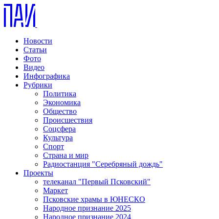
Новости
Статьи
Фото
Видео
Инфографика
Рубрики
Политика
Экономика
Общество
Происшествия
Соцсфера
Культура
Спорт
Страна и мир
Радиостанция "Серебряный дождь"
Проекты
телеканал "Первый Псковский"
Маркет
Псковские храмы в ЮНЕСКО
Народное признание 2025
Народное признание 2024