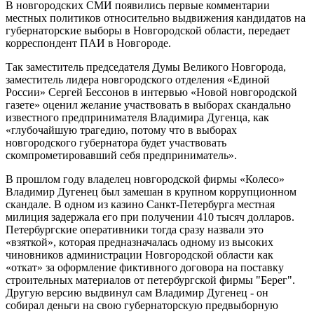
В новгородских СМИ появились первые комментарии
местных политиков относительно выдвижения кандидатов на
губернаторские выборы в Новгородской области, передает
корреспондент ПАИ в Новгороде.
Так заместитель председателя Думы Великого Новгорода,
заместитель лидера новгородского отделения «Единой
России» Сергей Бессонов в интервью «Новой новгородской
газете» оценил желание участвовать в выборах скандально
известного предпринимателя Владимира Дугенца, как
«глубочайшую трагедию, потому что в выборах
новгородского губернатора будет участвовать
скомпрометировавший себя предприниматель».
В прошлом году владелец новгородской фирмы «Колесо»
Владимир Дугенец был замешан в крупном коррупционном
скандале. В одном из казино Санкт-Петербурга местная
милиция задержала его при получении 410 тысяч долларов.
Петербургские оперативники тогда сразу назвали это
«взяткой», которая предназначалась одному из высоких
чиновников администрации Новгородской области как
«откат» за оформление фиктивного договора на поставку
строительных материалов от петербургской фирмы "Берег".
Другую версию выдвинул сам Владимир Дугенец - он
собирал деньги на свою губернаторскую предвыборную