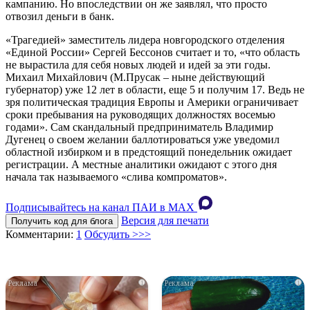
кампанию. Но впоследствии он же заявлял, что просто
отвозил деньги в банк.
«Трагедией» заместитель лидера новгородского отделения
«Единой России» Сергей Бессонов считает и то, «что область
не вырастила для себя новых людей и идей за эти годы.
Михаил Михайлович (М.Прусак – ныне действующий
губернатор) уже 12 лет в области, еще 5 и получим 17. Ведь не
зря политическая традиция Европы и Америки ограничивает
сроки пребывания на руководящих должностях восемью
годами». Сам скандальный предприниматель Владимир
Дугенец о своем желании баллотироваться уже уведомил
областной избирком и в предстоящий понедельник ожидает
регистрации. А местные аналитики ожидают с этого дня
начала так называемого «слива компроматов».
Подписывайтесь на канал ПАИ в MAХ
Версия для печати
Получить код для блога
Комментарии:
1
Обсудить >>>
i
i