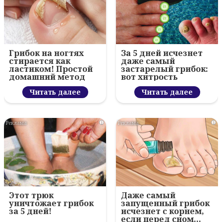
Грибок на ногтях
За 5 дней исчезнет
стирается как
даже самый
ластиком! Простой
застарелый грибок:
домашний метод
вот хитрость
Читать далее
Читать далее
i
i
Этот трюк
Даже самый
уничтожает грибок
запущенный грибок
за 5 дней!
исчезнет с корнем,
если перед сном…