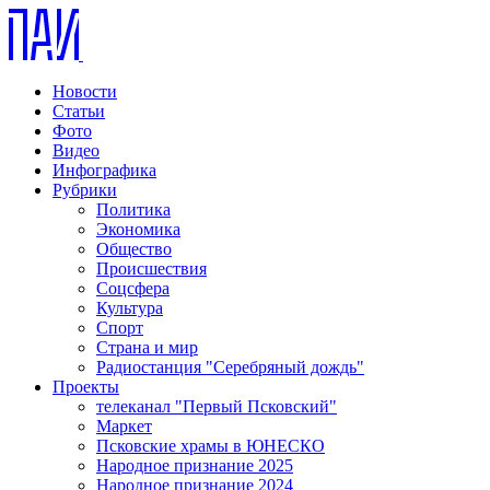
Новости
Статьи
Фото
Видео
Инфографика
Рубрики
Политика
Экономика
Общество
Происшествия
Соцсфера
Культура
Спорт
Страна и мир
Радиостанция "Серебряный дождь"
Проекты
телеканал "Первый Псковский"
Маркет
Псковские храмы в ЮНЕСКО
Народное признание 2025
Народное признание 2024