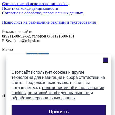
Соглашение об использовании cookie
Политика конфиденциальности
Согласие на обработку персональных данных
Прайс-лист на размещение рекламы и техтребования
Реклама на сайте
8(921)508-52-62, телефон 8(8112) 500-131
E.Sezeikina@mhpsk.ru
Меню
Слушать радио «7 небо» онлайн
Этот сайт использует cookies и другие
технологии для навигации и сбора статистики на
сайте. Продолжая использовать сайт, вы
Подпишись на группы
соглашаетесь с
положениями об использовании
ПАИ в соцсетях!
cookies
,
политикой конфиденциальности
и
обработки персональных данных
Принять