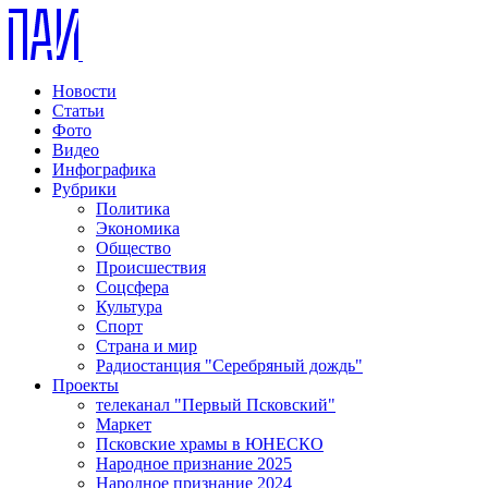
Новости
Статьи
Фото
Видео
Инфографика
Рубрики
Политика
Экономика
Общество
Происшествия
Соцсфера
Культура
Спорт
Страна и мир
Радиостанция "Серебряный дождь"
Проекты
телеканал "Первый Псковский"
Маркет
Псковские храмы в ЮНЕСКО
Народное признание 2025
Народное признание 2024