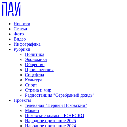
Новости
Статьи
Фото
Видео
Инфографика
Рубрики
Политика
Экономика
Общество
Происшествия
Соцсфера
Культура
Спорт
Страна и мир
Радиостанция "Серебряный дождь"
Проекты
телеканал "Первый Псковский"
Маркет
Псковские храмы в ЮНЕСКО
Народное признание 2025
Народное признание 2024