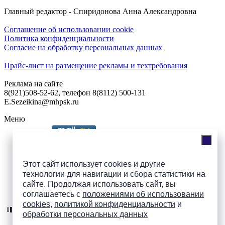
Главный редактор - Спиридонова Анна Александровна
Соглашение об использовании cookie
Политика конфиденциальности
Согласие на обработку персональных данных
Прайс-лист на размещение рекламы и техтребования
Реклама на сайте
8(921)508-52-62, телефон 8(8112) 500-131
E.Sezeikina@mhpsk.ru
Меню
Слушать радио «7 небо» онлайн
Этот сайт использует cookies и другие
технологии для навигации и сбора статистики на
сайте. Продолжая использовать сайт, вы
Подпишись на группы
соглашаетесь с
положениями об использовании
ПАИ в соцсетях!
cookies
,
политикой конфиденциальности
и
обработки персональных данных