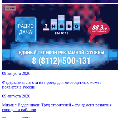
09 августа 2026
Федеральная льгота на проезд для многодетных может
появится в России
09 августа 2026
Михаил Ведерников: Труд строителей - фундамент развития
городов и районов