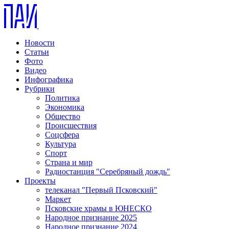
Новости
Статьи
Фото
Видео
Инфографика
Рубрики
Политика
Экономика
Общество
Происшествия
Соцсфера
Культура
Спорт
Страна и мир
Радиостанция "Серебряный дождь"
Проекты
телеканал "Первый Псковский"
Маркет
Псковские храмы в ЮНЕСКО
Народное признание 2025
Народное признание 2024