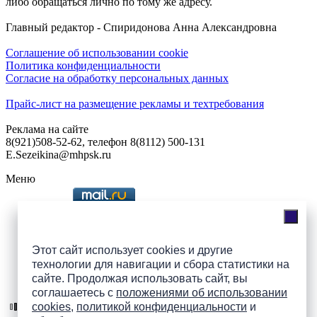
либо обращаться лично по тому же адресу.
Главный редактор - Спиридонова Анна Александровна
Соглашение об использовании cookie
Политика конфиденциальности
Согласие на обработку персональных данных
Прайс-лист на размещение рекламы и техтребования
Реклама на сайте
8(921)508-52-62, телефон 8(8112) 500-131
E.Sezeikina@mhpsk.ru
Меню
Слушать радио «7 небо» онлайн
Этот сайт использует cookies и другие
технологии для навигации и сбора статистики на
сайте. Продолжая использовать сайт, вы
Подпишись на группы
соглашаетесь с
положениями об использовании
ПАИ в соцсетях!
cookies
,
политикой конфиденциальности
и