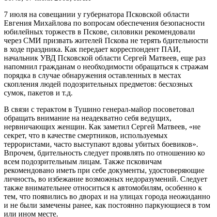
7 июля на совещании у губернатора Псковской области
Евгения Михайлова по вопросам обеспечения безопасности
юбилейных торжеств в Пскове, силовики рекомендовали
через СМИ призвать жителей Пскова не терять бдительности
в ходе праздника. Как передает корреспондент ПАИ,
начальник УВД Псковской области Сергей Матвеев, еще раз
напомнил гражданам о необходимости обращаться к стражам
порядка в случае обнаружения оставленных в местах
скопления людей подозрительных предметов: бесхозных
сумок, пакетов и т.д.
В связи с терактом в Тушино генерал-майор посоветовал
обращать внимание на неадекватно себя ведущих,
нервничающих женщин. Как заметил Сергей Матвеев, «не
секрет, что в качестве смертников, используемых
террористами, часто выступают вдовы убитых боевиков».
Впрочем, бдительность следует проявлять по отношению ко
всем подозрительным лицам. Также псковичам
рекомендовано иметь при себе документы, удостоверяющие
личность, во избежание возможных недоразумений. Следует
также внимательнее относиться к автомобилям, особенно к
тем, что появились во дворах и на улицах города неожиданно
и не были замечены ранее, как постоянно паркующиеся в том
или ином месте.