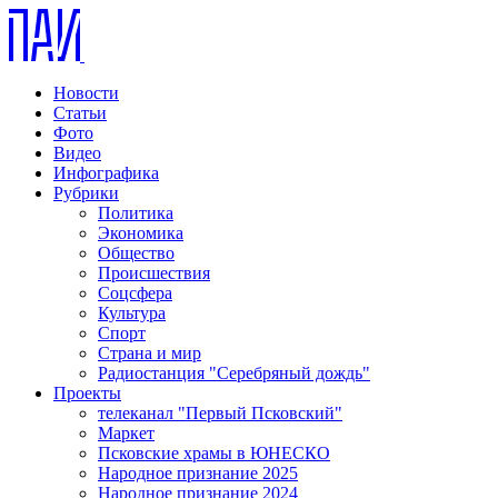
Новости
Статьи
Фото
Видео
Инфографика
Рубрики
Политика
Экономика
Общество
Происшествия
Соцсфера
Культура
Спорт
Страна и мир
Радиостанция "Серебряный дождь"
Проекты
телеканал "Первый Псковский"
Маркет
Псковские храмы в ЮНЕСКО
Народное признание 2025
Народное признание 2024