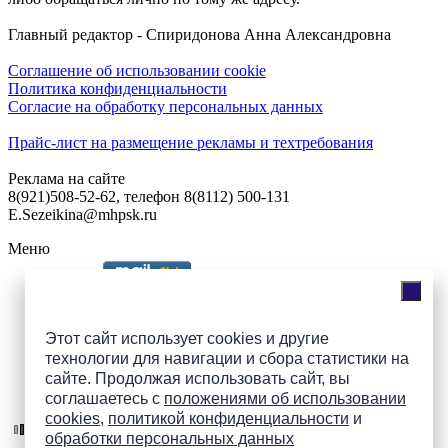
Главный редактор - Спиридонова Анна Александровна
Соглашение об использовании cookie
Политика конфиденциальности
Согласие на обработку персональных данных
Прайс-лист на размещение рекламы и техтребования
Реклама на сайте
8(921)508-52-62, телефон 8(8112) 500-131
E.Sezeikina@mhpsk.ru
Меню
Слушать радио «7 небо» онлайн
Этот сайт использует cookies и другие
технологии для навигации и сбора статистики на
сайте. Продолжая использовать сайт, вы
Подпишись на группы
соглашаетесь с
положениями об использовании
ПАИ в соцсетях!
cookies
,
политикой конфиденциальности
и
обработки персональных данных