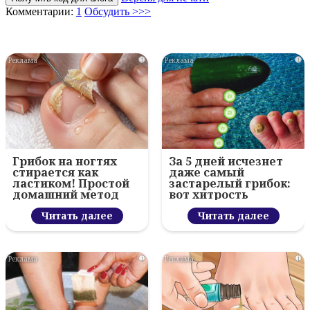
Комментарии:
1
Обсудить >>>
i
i
Грибок на ногтях
За 5 дней исчезнет
стирается как
даже самый
ластиком! Простой
застарелый грибок:
домашний метод
вот хитрость
Читать далее
Читать далее
i
i