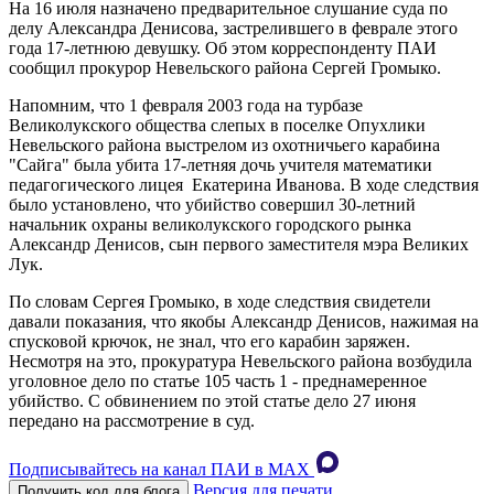
На 16 июля назначено предварительное слушание суда по
делу Александра Денисова, застрелившего в феврале этого
года 17-летнюю девушку. Об этом корреспонденту ПАИ
сообщил прокурор Невельского района Сергей Громыко.
Напомним, что 1 февраля 2003 года на турбазе
Великолукского общества слепых в поселке Опухлики
Невельского района выстрелом из охотничьего карабина
"Сайга" была убита 17-летняя дочь учителя математики
педагогического лицея Екатерина Иванова. В ходе следствия
было установлено, что убийство совершил 30-летний
начальник охраны великолукского городского рынка
Александр Денисов, сын первого заместителя мэра Великих
Лук.
По словам Сергея Громыко, в ходе следствия свидетели
давали показания, что якобы Александр Денисов, нажимая на
спусковой крючок, не знал, что его карабин заряжен.
Несмотря на это, прокуратура Невельского района возбудила
уголовное дело по статье 105 часть 1 - преднамеренное
убийство. С обвинением по этой статье дело 27 июня
передано на рассмотрение в суд.
Подписывайтесь на канал ПАИ в MAХ
Версия для печати
Получить код для блога