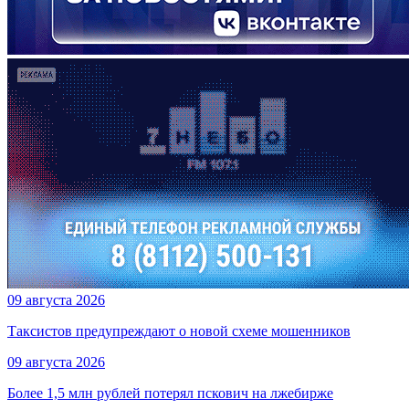
09 августа 2026
Таксистов предупреждают о новой схеме мошенников
09 августа 2026
Более 1,5 млн рублей потерял пскович на лжебирже