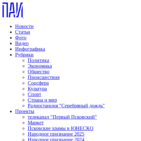
Новости
Статьи
Фото
Видео
Инфографика
Рубрики
Политика
Экономика
Общество
Происшествия
Соцсфера
Культура
Спорт
Страна и мир
Радиостанция "Серебряный дождь"
Проекты
телеканал "Первый Псковский"
Маркет
Псковские храмы в ЮНЕСКО
Народное признание 2025
Народное признание 2024