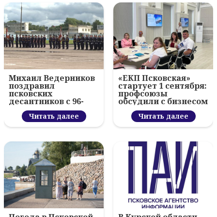
Михаил Ведерников
«ЕКП Псковская»
поздравил
стартует 1 сентября:
псковских
профсоюзы
десантников с 96-
обсудили с бизнесом
летием ВДВ и
новый цифровой
вручил награды
Читать далее
проект
Читать далее