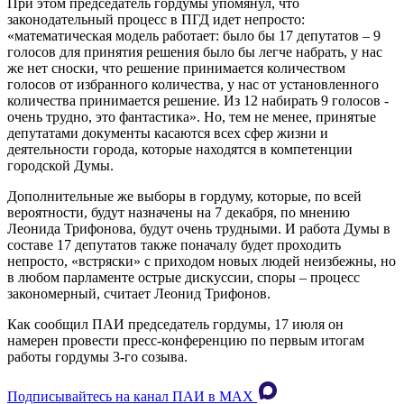
При этом председатель гордумы упомянул, что
законодательный процесс в ПГД идет непросто:
«математическая модель работает: было бы 17 депутатов – 9
голосов для принятия решения было бы легче набрать, у нас
же нет сноски, что решение принимается количеством
голосов от избранного количества, у нас от установленного
количества принимается решение. Из 12 набирать 9 голосов -
очень трудно, это фантастика». Но, тем не менее, принятые
депутатами документы касаются всех сфер жизни и
деятельности города, которые находятся в компетенции
городской Думы.
Дополнительные же выборы в гордуму, которые, по всей
вероятности, будут назначены на 7 декабря, по мнению
Леонида Трифонова, будут очень трудными. И работа Думы в
составе 17 депутатов также поначалу будет проходить
непросто, «встряски» с приходом новых людей неизбежны, но
в любом парламенте острые дискуссии, споры – процесс
закономерный, считает Леонид Трифонов.
Как сообщил ПАИ председатель гордумы, 17 июля он
намерен провести пресс-конференцию по первым итогам
работы гордумы 3-го созыва.
Подписывайтесь на канал ПАИ в MAХ