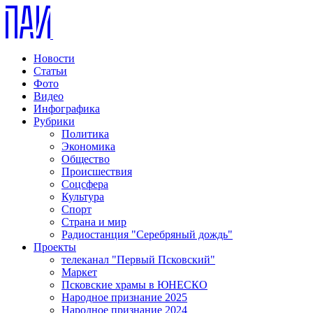
Новости
Статьи
Фото
Видео
Инфографика
Рубрики
Политика
Экономика
Общество
Происшествия
Соцсфера
Культура
Спорт
Страна и мир
Радиостанция "Серебряный дождь"
Проекты
телеканал "Первый Псковский"
Маркет
Псковские храмы в ЮНЕСКО
Народное признание 2025
Народное признание 2024