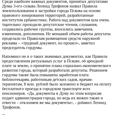
Среди наиболее важных документов, принятых депутатами
Думы 3-его созыва Леонид Трифонов назвал Правила
землепользования и застройки города Пскова на основе
правового зонирования территорий, разработанные
институтом урбанистики. Работа над документом шла очень
тщательно: проходили депутатские чтения, слушания,
создавались рабочие группы, вносились замечания,
изменения, дополнения. Не меньший объем работы депутаты
проделали по Правилам размещения средств наружной
рекламы – «трудный документ, но прошел», заметил
председатель гордумы.
Напомнил он и о таких значимых документах, как Правила
предоставления ритуальных услуг в Пскове, об арендной
плате за землю, о принятии плана социально-экономического
развития города, который разработали депутаты. Решением
гордумы также была повышена заработная плата
библиотекарям, работникам детских садов, врачам-
терапевтам, 8 млн. рублей было заложено в бюджет на оплату
бесплатного проезда в городском транспорте всех
пенсионеров. «Да, документы в Думу по этим вопросам
подает администрация города, но ведь их можно также и
отвести – отклоняем же мы документы», - добавил Леонид
Трифонов.