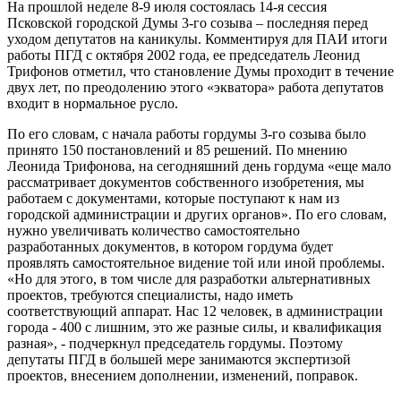
На прошлой неделе 8-9 июля состоялась 14-я сессия
Псковской городской Думы 3-го созыва – последняя перед
уходом депутатов на каникулы. Комментируя для ПАИ итоги
работы ПГД с октября 2002 года, ее председатель Леонид
Трифонов отметил, что становление Думы проходит в течение
двух лет, по преодолению этого «экватора» работа депутатов
входит в нормальное русло.
По его словам, с начала работы гордумы 3-го созыва было
принято 150 постановлений и 85 решений. По мнению
Леонида Трифонова, на сегодняшний день гордума «еще мало
рассматривает документов собственного изобретения, мы
работаем с документами, которые поступают к нам из
городской администрации и других органов». По его словам,
нужно увеличивать количество самостоятельно
разработанных документов, в котором гордума будет
проявлять самостоятельное видение той или иной проблемы.
«Но для этого, в том числе для разработки альтернативных
проектов, требуются специалисты, надо иметь
соответствующий аппарат. Нас 12 человек, в администрации
города - 400 с лишним, это же разные силы, и квалификация
разная», - подчеркнул председатель гордумы. Поэтому
депутаты ПГД в большей мере занимаются экспертизой
проектов, внесением дополнении, изменений, поправок.