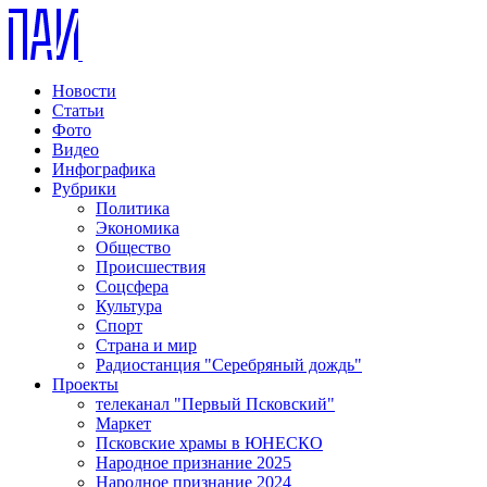
Новости
Статьи
Фото
Видео
Инфографика
Рубрики
Политика
Экономика
Общество
Происшествия
Соцсфера
Культура
Спорт
Страна и мир
Радиостанция "Серебряный дождь"
Проекты
телеканал "Первый Псковский"
Маркет
Псковские храмы в ЮНЕСКО
Народное признание 2025
Народное признание 2024