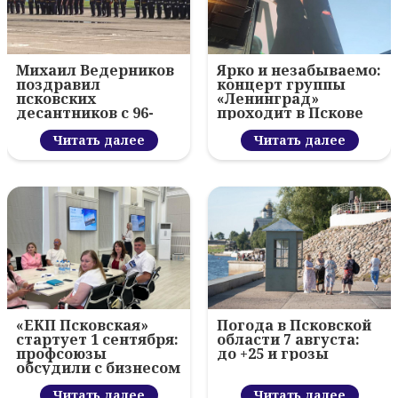
Михаил Ведерников
Ярко и незабываемо:
поздравил
концерт группы
псковских
«Ленинград»
десантников с 96-
проходит в Пскове
летием ВДВ и
вручил награды
Читать далее
Читать далее
«ЕКП Псковская»
Погода в Псковской
стартует 1 сентября:
области 7 августа:
профсоюзы
до +25 и грозы
обсудили с бизнесом
новый цифровой
проект
Читать далее
Читать далее