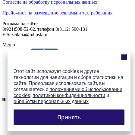
Согласие на обработку персональных данных
Прайс-лист на размещение рекламы и техтребования
Реклама на сайте
8(921)508-52-62, телефон 8(8112) 500-131
E.Sezeikina@mhpsk.ru
Меню
Слушать радио «7 небо» онлайн
Этот сайт использует cookies и другие
технологии для навигации и сбора статистики на
сайте. Продолжая использовать сайт, вы
Подпишись на группы
соглашаетесь с
положениями об использовании
ПАИ в соцсетях!
cookies
,
политикой конфиденциальности
и
обработки персональных данных
Принять