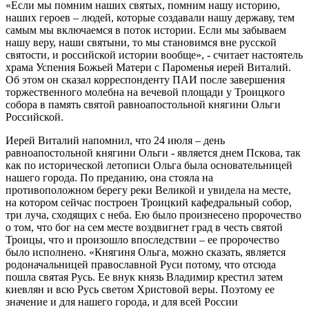
«Если мы помним наших святых, помним нашу историю,
наших героев – людей, которые создавали нашу державу, тем
самым мы включаемся в поток истории. Если мы забываем
нашу веру, наши святыни, то мы становимся вне русской
святости, и российской истории вообще», - считает настоятель
храма Успения Божьей Матери с Пароменья иерей Виталий.
Об этом он сказал корреспонденту ПАИ после завершения
торжественного молебна на вечевой площади у Троицкого
собора в память святой равноапостольной княгини Ольги
Российской.
Иерей Виталий напомнил, что 24 июля – день
равноапостольной княгини Ольги - является днем Пскова, так
как по исторической летописи Ольга была основательницей
нашего города. По преданию, она стояла на
противоположном берегу реки Великой и увидела на месте,
на котором сейчас построен Троицкий кафедральный собор,
три луча, сходящих с неба. Ею было произнесено пророчество
о том, что бог на сем месте воздвигнет град в честь святой
Троицы, что и произошло впоследствии – ее пророчество
было исполнено. «Княгиня Ольга, можно сказать, является
родоначальницей православной Руси потому, что отсюда
пошла святая Русь. Ее внук князь Владимир крестил затем
киевлян и всю Русь светом Христовой веры. Поэтому ее
значение и для нашего города, и для всей России