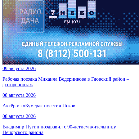
09 августа 2026
Рабочая поездка Михаила Ведерникова в Гдовский район –
фоторепортаж
08 августа 2026
Актёр из «Бумера» посетил Псков
08 августа 2026
Владимир Путин поздравил с 90-летием жительницу
Печорского района