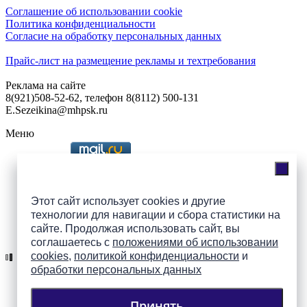
Соглашение об использовании cookie
Политика конфиденциальности
Согласие на обработку персональных данных
Прайс-лист на размещение рекламы и техтребования
Реклама на сайте
8(921)508-52-62, телефон 8(8112) 500-131
E.Sezeikina@mhpsk.ru
Меню
Слушать радио «7 небо» онлайн
Этот сайт использует cookies и другие
технологии для навигации и сбора статистики на
сайте. Продолжая использовать сайт, вы
Подпишись на группы
соглашаетесь с
положениями об использовании
ПАИ в соцсетях!
cookies
,
политикой конфиденциальности
и
обработки персональных данных
Принять