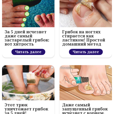
За 5 дней исчезнет
Грибок на ногтях
даже самый
стирается как
застарелый грибок:
ластиком! Простой
вот хитрость
домашний метод
Читать далее
Читать далее
i
i
Этот трюк
Даже самый
уничтожает грибок
запущенный грибок
за 5 дней!
исчезнет с корнем,