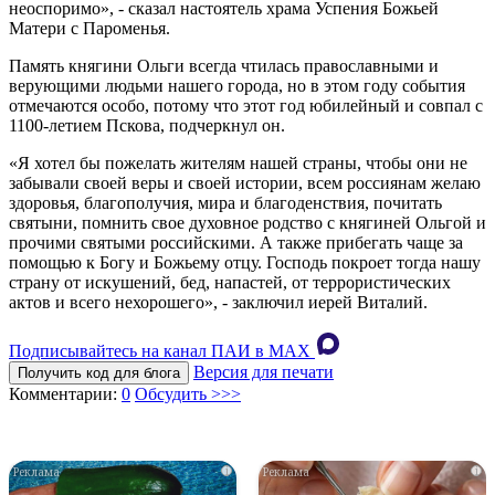
неоспоримо», - сказал настоятель храма Успения Божьей
Матери с Пароменья.
Память княгини Ольги всегда чтилась православными и
верующими людьми нашего города, но в этом году события
отмечаются особо, потому что этот год юбилейный и совпал с
1100-летием Пскова, подчеркнул он.
«Я хотел бы пожелать жителям нашей страны, чтобы они не
забывали своей веры и своей истории, всем россиянам желаю
здоровья, благополучия, мира и благоденствия, почитать
святыни, помнить свое духовное родство с княгиней Ольгой и
прочими святыми российскими. А также прибегать чаще за
помощью к Богу и Божьему отцу. Господь покроет тогда нашу
страну от искушений, бед, напастей, от террористических
актов и всего нехорошего», - заключил иерей Виталий.
Подписывайтесь на канал ПАИ в MAХ
Версия для печати
Получить код для блога
Комментарии:
0
Обсудить >>>
i
i