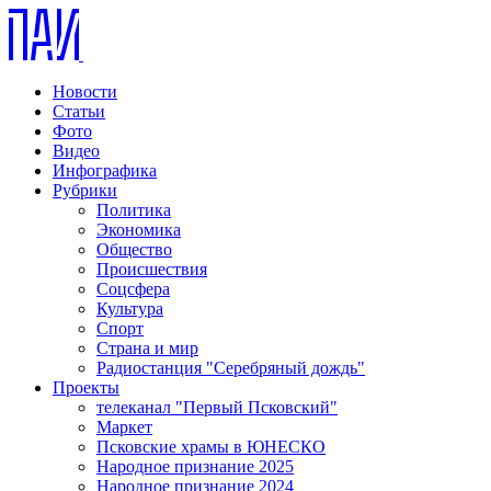
Новости
Статьи
Фото
Видео
Инфографика
Рубрики
Политика
Экономика
Общество
Происшествия
Соцсфера
Культура
Спорт
Страна и мир
Радиостанция "Серебряный дождь"
Проекты
телеканал "Первый Псковский"
Маркет
Псковские храмы в ЮНЕСКО
Народное признание 2025
Народное признание 2024