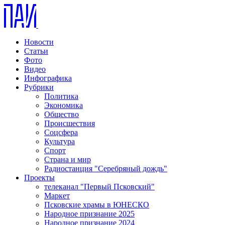
Новости
Статьи
Фото
Видео
Инфографика
Рубрики
Политика
Экономика
Общество
Происшествия
Соцсфера
Культура
Спорт
Страна и мир
Радиостанция "Серебряный дождь"
Проекты
телеканал "Первый Псковский"
Маркет
Псковские храмы в ЮНЕСКО
Народное признание 2025
Народное признание 2024