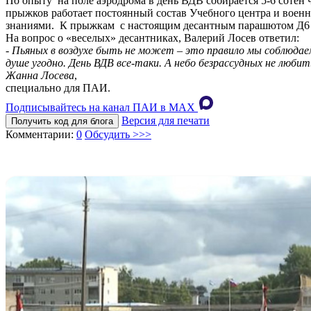
По опыту на поле аэродрома в день ВДВ собирается 5-6 сотен 
прыжков работает постоянный состав Учебного центра и воен
знаниями. К прыжкам с настоящим десантным парашютом Д6 б
На вопрос о «веселых» десантниках, Валерий Лосев ответил:
- Пьяных в воздухе быть не может – это правило мы соблюдаем 
душе угодно. День ВДВ все-таки. А небо безрассудных не любит
Жанна Лосева
,
специально для ПАИ.
Подписывайтесь на канал ПАИ в MAХ
Версия для печати
Получить код для блога
Комментарии:
0
Обсудить >>>