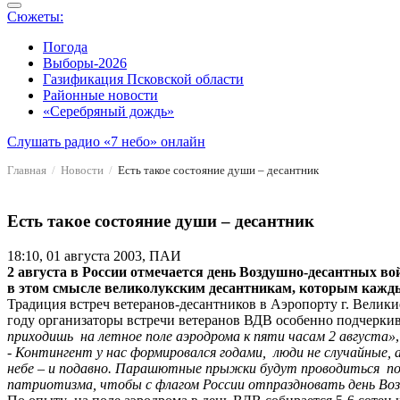
Сюжеты:
Погода
Выборы-2026
Газификация Псковской области
Районные новости
«Серебряный дождь»
Слушать радио «7 небо» онлайн
Главная
Новости
Есть такое состояние души – десантник
Есть такое состояние души – десантник
18:10, 01 августа 2003, ПАИ
2 августа в России отмечается день Воздушно-десантных вой
в этом смысле великолукским десантникам, которым кажды
Традиция встреч ветеранов-десантников в Аэропорту г. Велики
году организаторы встречи ветеранов ВДВ особенно подчеркив
приходишь на летное поле аэродрома к пяти часам 2 августа»
- Контингент у нас формировался годами, люди не случайные, 
небе – и подавно. Парашютные прыжки будут проводиться под 
патриотизма, чтобы с флагом России отпраздновать день Воз