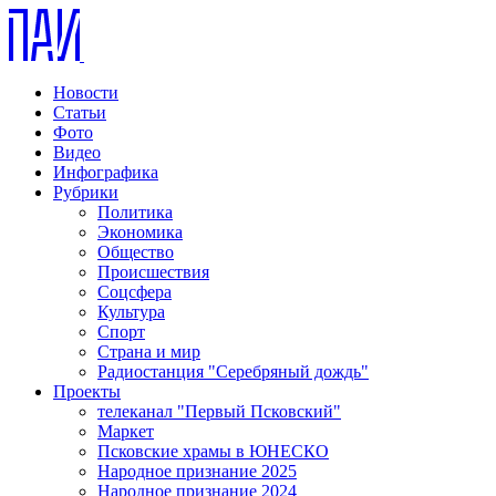
Новости
Статьи
Фото
Видео
Инфографика
Рубрики
Политика
Экономика
Общество
Происшествия
Соцсфера
Культура
Спорт
Страна и мир
Радиостанция "Серебряный дождь"
Проекты
телеканал "Первый Псковский"
Маркет
Псковские храмы в ЮНЕСКО
Народное признание 2025
Народное признание 2024