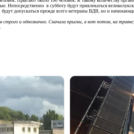
человек. Прыгают около 100 человек. К такому количеству орган
ные. Непосредственно в субботу будут привлекаться великолук
удут допускаться прежде всего ветераны ВДВ, но и начинающи
строго и однозначно. Сначала прыгни, а вот потом, на травке, 
.