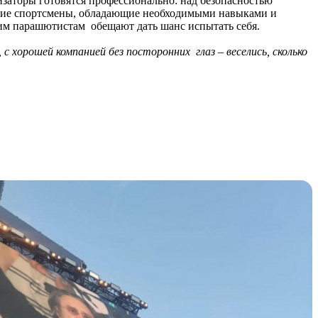
изаторы готовятся профессионально: над безопасностью
ские спортсмены, обладающие необходимыми навыками и
м парашютистам обещают дать шанс испытать себя.
с хорошей компанией без посторонних глаз – веселись, сколько