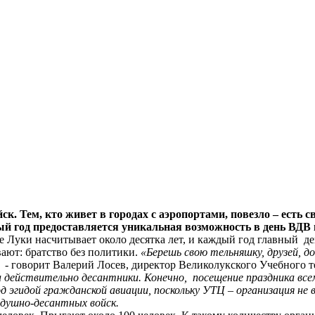
ск. Тем, кто живет в городах с аэропортами, повезло – есть 
й год предоставляется уникальная возможность в день ВДВ 
е Луки насчитывает около десятка лет, и каждый год главный де
ают: братство без политики.
«Берешь свою тельняшку, друзей,
, - говорит Валерий Лосев, директор Великолукского Учебного т
а действительно десантники. Конечно, посещение праздника всем
эгидой гражданской авиации, поскольку УТЦ – организация не в
душно-десантных войск.