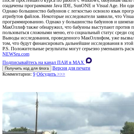
После простейшего курса по работе с Windows, бабуинам был
озадачены программами Java IDE, SunONE и Visual Age. Ни оди
Однако большинство бабуинов с легкостью освоило язык прогр
атрибутов файлов. Некоторые исследователи заявили, что Visua
программированию. Однако у большинства бабуинов и шимпанз
МакОллиф также обнаружил, что бабуины выступают против по
пользоваться сложными меню, его социальный статус среди сор
Выводы исследования, проведенного МакОллифом, уже вызвали
том, что будут финансировать дальнейшие исследования в этой
Р.S. Положительные результаты могут серьезно уменьшить ра
NEWSru.com
Подписывайтесь на канал ПАИ в MAХ
Версия для печати
Получить код для блога
Комментарии:
9
Обсудить >>>