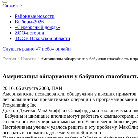
Сюжеты:
Районные новости
Выборы-2026
«Серебряный дождь»
ZOO-истории
ТОС в Псковской области
Слушать радио «7 небо» онлайн
Главная
Новости
Американцы обнаружили у бабуинов способность к п
Американцы обнаружили у бабуинов способност
20:16, 06 августа 2003, ПАИ
Американские исследователи обнаружили у высших приматов сп
лет большинство примитивных операций в программировании ил
Programming Inc.
Доктор Джеймс МакОлифф из Стэмфордской зоологической шко
"Бабуины и шимпанзе вполне могут работать с компьютерами, 
со сложноструктурированными меню. Если в меню больше двух 
Настойчивым ученым удалось решить и эту проблему. МакОлифф 
осознать и запомнить до семи уровней в меню.