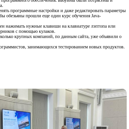
и программного обеспечения. Бабуины были потрясены и
a.
менять программные настройки и даже редактировать параметры
обы обезьяны прошли еще один курс обучения Java-
бен нажимать нужные клавиши на клавиатуре лэптопа или
ерников с помощью кулаков.
колько крупных компаний, по данным сайта, уже объявили о
рограммистов, занимающихся тестированием новых продуктов.