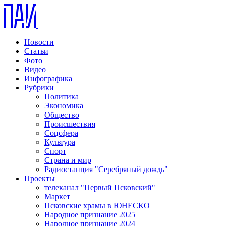
Новости
Статьи
Фото
Видео
Инфографика
Рубрики
Политика
Экономика
Общество
Происшествия
Соцсфера
Культура
Спорт
Страна и мир
Радиостанция "Серебряный дождь"
Проекты
телеканал "Первый Псковский"
Маркет
Псковские храмы в ЮНЕСКО
Народное признание 2025
Народное признание 2024