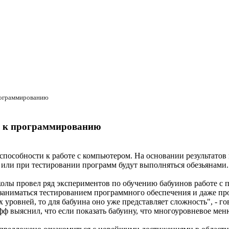
рограммированию
ь к программированию
особности к работе с компьютером. На основании результатов и
и при тестировании программ будут выполняться обезьянами. О
лы провел ряд экспериментов по обучению бабуинов работе с
заниматься тестированием программного обеспечения и даже пр
уровней, то для бабуина оно уже представляет сложность", - 
выяснил, что если показать бабуину, что многоуровневое меню 