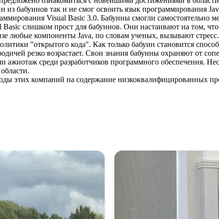
о предложено ознакомиться с новейшими достижениями в област
н из бабуинов так и не смог освоить язык программирования Jav
аммирования Visual Basic 3.0. Бабуины смогли самостоятельно 
l Basic слишком прост для бабуинов. Они настаивают на том, чт
е любые компоненты Java, по словам ученых, вызывают стресс.
литики "открытого кода". Как только бабуин становится спосо
одичей резко возрастает. Свои знания бабуины охраняют от соп
 ажиотаж среди разработчиков программного обеспечения. Нес
 области.
сходы этих компаний на содержание низкоквалифицированных п