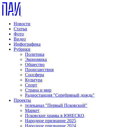
Новости
Статьи
Фото
Видео
Инфографика
Рубрики
Политика
Экономика
Общество
Происшествия
Соцсфера
Культура
Спорт
Страна и мир
Радиостанция "Серебряный дождь"
Проекты
телеканал "Первый Псковский"
Маркет
Псковские храмы в ЮНЕСКО
Народное признание 2025
Народное признание 2024