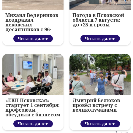
Михаил Ведерников
Погода в Псковской
поздравил
области 7 августа:
псковских
до +25 и грозы
десантников с 96-
летием ВДВ и
вручил награды
Читать далее
Читать далее
«ЕКП Псковская»
Дмитрий Белюков
стартует 1 сентября:
провёл встречу с
профсоюзы
великолучанами
обсудили с бизнесом
новый цифровой
проект
Читать далее
Читать далее