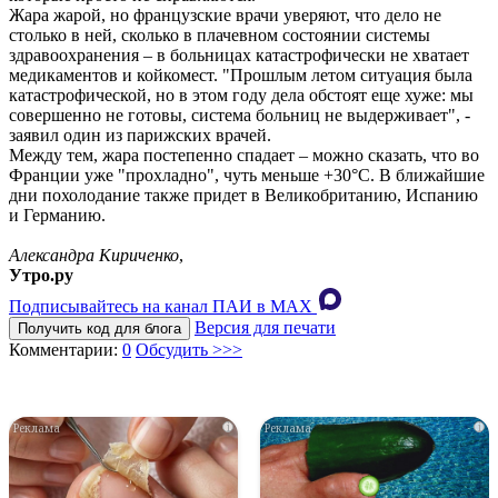
Жара жарой, но французские врачи уверяют, что дело не
столько в ней, сколько в плачевном состоянии системы
здравоохранения – в больницах катастрофически не хватает
медикаментов и койкомест. "Прошлым летом ситуация была
катастрофической, но в этом году дела обстоят еще хуже: мы
совершенно не готовы, система больниц не выдерживает", -
заявил один из парижских врачей.
Между тем, жара постепенно спадает – можно сказать, что во
Франции уже "прохладно", чуть меньше +30°С. В ближайшие
дни похолодание также придет в Великобританию, Испанию
и Германию.
Александра Кириченко
,
Утро.ру
Подписывайтесь на канал ПАИ в MAХ
Версия для печати
Получить код для блога
Комментарии:
0
Обсудить >>>
i
i