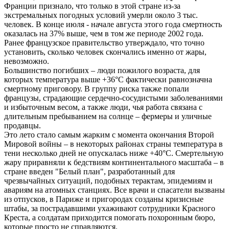
Франции признало, что только в этой стране из-за
экстремальных погодных условий умерли около 3 тыс.
человек. В конце июля - начале августа этого года смертность
оказалась на 37% выше, чем в том же периоде 2002 года.
Ранее французское правительство утверждало, что точно
установить, сколько человек скончались именно от жары,
невозможно.
Большинство погибших – люди пожилого возраста, для
которых температура выше +36°С фактически равнозначна
смертному приговору. В группу риска также попали
французы, страдающие сердечно-сосудистыми заболеваниями
и избыточным весом, а также люди, чья работа связана с
длительным пребыванием на солнце – фермеры и уличные
продавцы.
Это лето стало самым жарким с момента окончания Второй
Мировой войны – в некоторых районах страны температура в
тени несколько дней не опускалась ниже +40°С. Смертельную
жару приравняли к бедствиям континентального масштаба – в
стране введен "Белый план", разработанный для
чрезвычайных ситуаций, подобных терактам, эпидемиям и
авариям на атомных станциях. Все врачи и спасатели вызваны
из отпусков, в Париже и пригородах созданы кризисные
штабы, за пострадавшими ухаживают сотрудники Красного
Креста, а солдатам приходится помогать похоронным бюро,
которые просто не справляются.