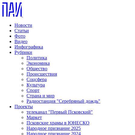
Новости
Статьи
Фото
Видео
Инфографика
Рубрики
Политика
Экономика
Общество
Происшествия
Соцсфера
Культура
Спорт
Страна и мир
Радиостанция "Серебряный дождь"
Проекты
телеканал "Первый Псковский"
Маркет
Псковские храмы в ЮНЕСКО
Народное признание 2025
Народное признание 2024