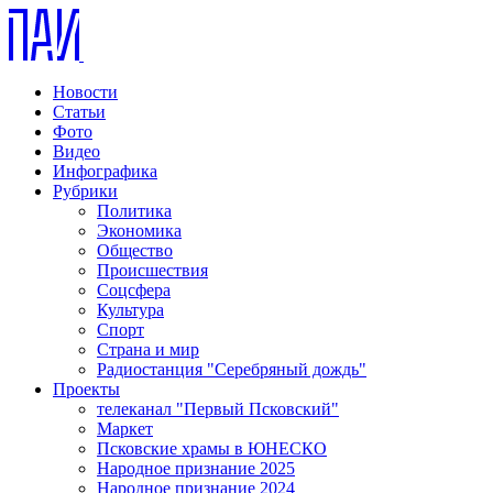
Новости
Статьи
Фото
Видео
Инфографика
Рубрики
Политика
Экономика
Общество
Происшествия
Соцсфера
Культура
Спорт
Страна и мир
Радиостанция "Серебряный дождь"
Проекты
телеканал "Первый Псковский"
Маркет
Псковские храмы в ЮНЕСКО
Народное признание 2025
Народное признание 2024