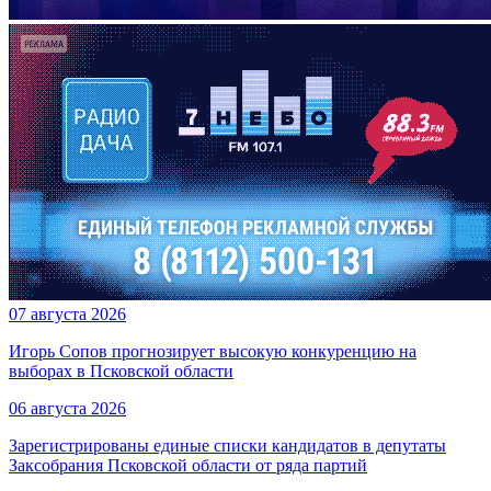
07 августа 2026
Игорь Сопов прогнозирует высокую конкуренцию на
выборах в Псковской области
06 августа 2026
Зарегистрированы единые списки кандидатов в депутаты
Заксобрания Псковской области от ряда партий