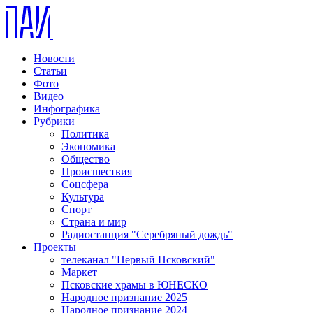
Новости
Статьи
Фото
Видео
Инфографика
Рубрики
Политика
Экономика
Общество
Происшествия
Соцсфера
Культура
Спорт
Страна и мир
Радиостанция "Серебряный дождь"
Проекты
телеканал "Первый Псковский"
Маркет
Псковские храмы в ЮНЕСКО
Народное признание 2025
Народное признание 2024