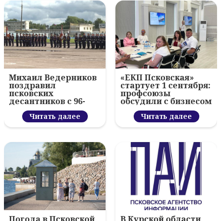
Михаил Ведерников
«ЕКП Псковская»
поздравил
стартует 1 сентября:
псковских
профсоюзы
десантников с 96-
обсудили с бизнесом
летием ВДВ и
новый цифровой
вручил награды
Читать далее
проект
Читать далее
Погода в Псковской
В Курской области