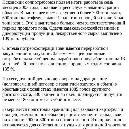
Псковский облпотребсоюз подвел итоги работы за семь
месяцев 2003 года, сообщает пресс-служба администрации
области. В настоящее время закуплено более 700 тонн мяса,
600 тонн картофеля, свыше 1 тыс. тонн овощей и около 3 тыс.
тонн зерна. Это значительно больше, чем за соответствующий
период прошлого года. Сдатчикам сельскохозяйственной и
дикорастущей продукции, лекарственного сырья выплачено
109 млн. рублей.
Система потребкооперации занимается переработкой
закупленной продукции. За семь месяцев районные
потребительские общества выработали полуфабрикатов на 13
млн. рублей, рост по сравнению с прошлым годом составил
135 %.
На сегодняшний день по договорам на доращивание
(долговременный договор с гарантией закупок и сбыта) в
крестьянских хозяйствах имеется 1085 голов крупного
рогатого скота, 830 свиней и 45 овец, планируется получить
не менее 180 тонн мяса в убойном весе.
Завершается подготовка хранилищ для закладки картофеля и
овощей, ежегодно потребкооперация закупает и закладывает
на хранение 900 и 300 тонн соответственно. Эта продукция
используется для собственных нужд - для розничной торговли