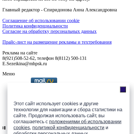
Главный редактор - Спиридонова Анна Александровна
Соглашение об использовании cookie
Политика конфиденциальности
Согласие на обработку персональных данных
Прайс-лист на размещение рекламы и техтребования
Реклама на сайте
8(921)508-52-62, телефон 8(8112) 500-131
E.Sezeikina@mhpsk.ru
Меню
Слушать радио «7 небо» онлайн
Этот сайт использует cookies и другие
технологии для навигации и сбора статистики на
сайте. Продолжая использовать сайт, вы
Подпишись на группы
соглашаетесь с
положениями об использовании
ПАИ в соцсетях!
cookies
,
политикой конфиденциальности
и
обработки персональных данных