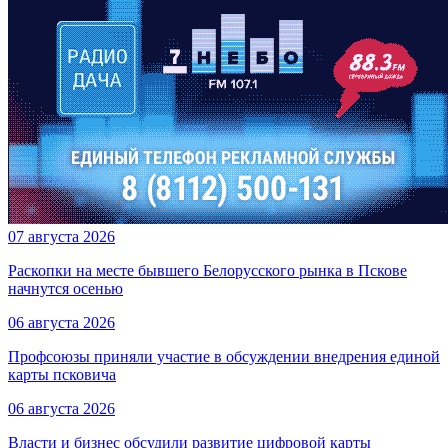
07 августа 2026
Раскопки на месте бывшего Белорусского рынка в Пскове
начнутся осенью
06 августа 2026
Профсоюзы приняли участие в обсуждении внедрения единой
карты псковича
06 августа 2026
Власти и бизнес обсудили развитие цифровой карты