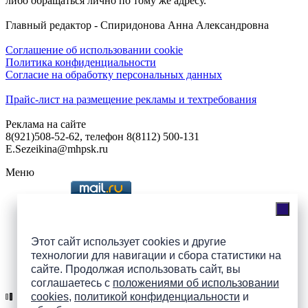
либо обращаться лично по тому же адресу.
Главный редактор - Спиридонова Анна Александровна
Соглашение об использовании cookie
Политика конфиденциальности
Согласие на обработку персональных данных
Прайс-лист на размещение рекламы и техтребования
Реклама на сайте
8(921)508-52-62, телефон 8(8112) 500-131
E.Sezeikina@mhpsk.ru
Меню
Слушать радио «7 небо» онлайн
Этот сайт использует cookies и другие
технологии для навигации и сбора статистики на
сайте. Продолжая использовать сайт, вы
Подпишись на группы
соглашаетесь с
положениями об использовании
ПАИ в соцсетях!
cookies
,
политикой конфиденциальности
и