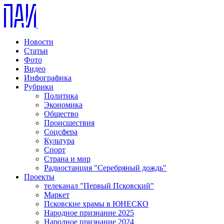
Новости
Статьи
Фото
Видео
Инфографика
Рубрики
Политика
Экономика
Общество
Происшествия
Соцсфера
Культура
Спорт
Страна и мир
Радиостанция "Серебряный дождь"
Проекты
телеканал "Первый Псковский"
Маркет
Псковские храмы в ЮНЕСКО
Народное признание 2025
Народное признание 2024