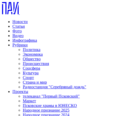
Новости
Статьи
Фото
Видео
Инфографика
Рубрики
Политика
Экономика
Общество
Происшествия
Соцсфера
Культура
Спорт
Страна и мир
Радиостанция "Серебряный дождь"
Проекты
телеканал "Первый Псковский"
Маркет
Псковские храмы в ЮНЕСКО
Народное признание 2025
Народное признание 2024