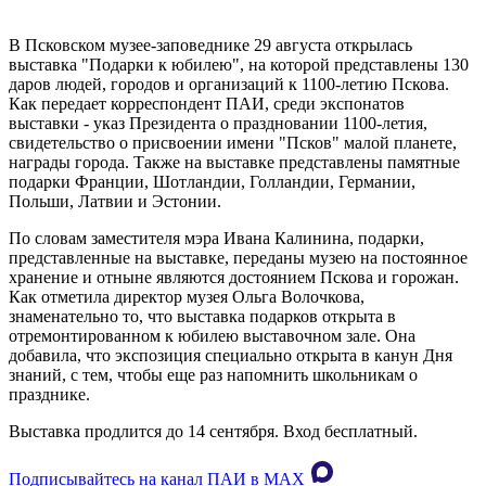
В Псковском музее-заповеднике 29 августа открылась
выставка "Подарки к юбилею", на которой представлены 130
даров людей, городов и организаций к 1100-летию Пскова.
Как передает корреспондент ПАИ, среди экспонатов
выставки - указ Президента о праздновании 1100-летия,
свидетельство о присвоении имени "Псков" малой планете,
награды города. Также на выставке представлены памятные
подарки Франции, Шотландии, Голландии, Германии,
Польши, Латвии и Эстонии.
По словам заместителя мэра Ивана Калинина, подарки,
представленные на выставке, переданы музею на постоянное
хранение и отныне являются достоянием Пскова и горожан.
Как отметила директор музея Ольга Волочкова,
знаменательно то, что выставка подарков открыта в
отремонтированном к юбилею выставочном зале. Она
добавила, что экспозиция специально открыта в канун Дня
знаний, с тем, чтобы еще раз напомнить школьникам о
празднике.
Выставка продлится до 14 сентября. Вход бесплатный.
Подписывайтесь на канал ПАИ в MAХ