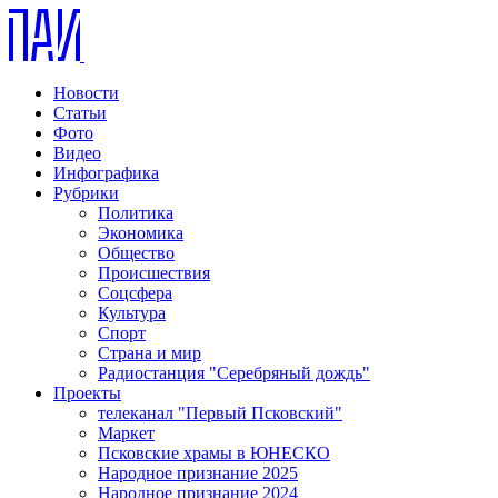
Новости
Статьи
Фото
Видео
Инфографика
Рубрики
Политика
Экономика
Общество
Происшествия
Соцсфера
Культура
Спорт
Страна и мир
Радиостанция "Серебряный дождь"
Проекты
телеканал "Первый Псковский"
Маркет
Псковские храмы в ЮНЕСКО
Народное признание 2025
Народное признание 2024