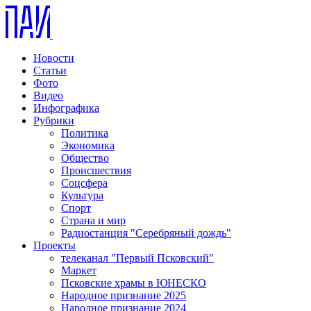
Новости
Статьи
Фото
Видео
Инфографика
Рубрики
Политика
Экономика
Общество
Происшествия
Соцсфера
Культура
Спорт
Страна и мир
Радиостанция "Серебряный дождь"
Проекты
телеканал "Первый Псковский"
Маркет
Псковские храмы в ЮНЕСКО
Народное признание 2025
Народное признание 2024