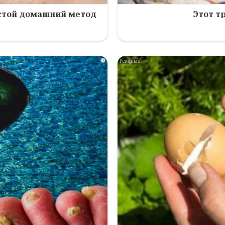
остой домашний метод
Этот т
i