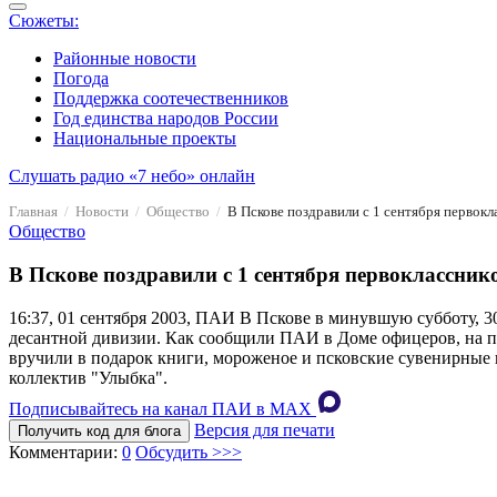
Сюжеты:
Районные новости
Погода
Поддержка соотечественников
Год единства народов России
Национальные проекты
Слушать радио «7 небо» онлайн
Главная
Новости
Общество
В Пскове поздравили с 1 сентября первок
Общество
В Пскове поздравили с 1 сентября первоклассник
16:37, 01 сентября 2003, ПАИ
В Пскове в минувшую субботу, 30
десантной дивизии. Как сообщили ПАИ в Доме офицеров, на пр
вручили в подарок книги, мороженое и псковские сувенирные 
коллектив "Улыбка".
Подписывайтесь на канал ПАИ в MAХ
Версия для печати
Получить код для блога
Комментарии:
0
Обсудить >>>