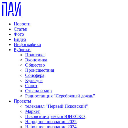
Новости
Статьи
Фото
Видео
Инфографика
Рубрики
Политика
Экономика
Общество
Происшествия
Соцсфера
Культура
Спорт
Страна и мир
Радиостанция "Серебряный дождь"
Проекты
телеканал "Первый Псковский"
Маркет
Псковские храмы в ЮНЕСКО
Народное признание 2025
Народное признание 2024