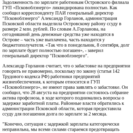
Задолженность по зарплате работникам Островского филиала
ГУП «Псковоблэнерго» ликвидирована полностью. Как
сообщил корреспонденту ПАИ генеральный директор
"Псковоблэнерго" Александр Горланов, администрация
Псковской области выделила Островскому району ссуду в
размере 2 млн. рублей. По словам А.Горланова, на
сегодняшний день денежные средства уже находятся в
Острове – часть уже выплачена, часть находится у
бюджетополучателя. «Так что в понедельник, 8 сентября, долг
по зарплате будет полностью погашен», - заверил
генеральный директор "Псковоблэнерго".
Александр Горланов считает, что о забастовке на предприятии
говорить не правомерно, поскольку по закону (статья 142
Трудового кодекса РФ) работники предприятий
жизнеобеспечения, к которым относится и ГУП
«Псковоблэнерго», не имеют права заявлять о забастовке. Он
сообщил, что 28 августа на предприятии состоялось собрание
актива профсоюза, в ходе которого поднимались вопросы о
задержке заработной платы. Районные власти обратились к
администрации Псковской области, которая предоставила
ссуду для погашения долга по зарплате за 2 месяца.
"Конечно, ситуация с задержкой зарплаты категорически
неправильна, мы всеми силами стараемся предотвращать