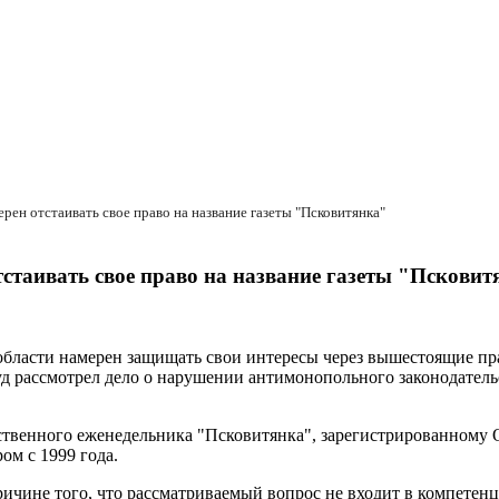
ен отстаивать свое право на название газеты "Псковитянка"
стаивать свое право на название газеты "Псковит
ласти намерен защищать свои интересы через вышестоящие пр
, суд рассмотрел дело о нарушении антимонопольного законодат
йственного еженедельника "Псковитянка", зарегистрированному
ом с 1999 года.
ричине того, что рассматриваемый вопрос не входит в компете