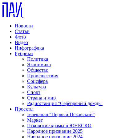
Новости
Статьи
Фото
Видео
Инфографика
Рубрики
Политика
Экономика
Общество
Происшествия
Соцсфера
Культура
Спорт
Страна и мир
Радиостанция "Серебряный дождь"
Проекты
телеканал "Первый Псковский"
Маркет
Псковские храмы в ЮНЕСКО
Народное признание 2025
Народное признание 2024