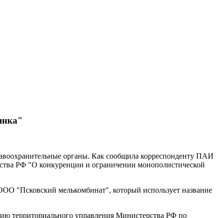
янка"
авоохранительные органы. Как сообщила корреспонденту ПАИ
ельства РФ "О конкуренции и ограничении монополистической
 ООО "Псковский мелькомбинат", который использует название
нцию территориального управления Министерства РФ по