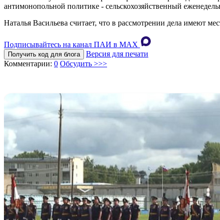
антимонопольной политике - сельскохозяйственный еженедельн
Наталья Васильева считает, что в рассмотрении дела имеют м
Подписывайтесь на канал ПАИ в MAХ
Версия для печати
Получить код для блога
Комментарии:
0
Обсудить >>>