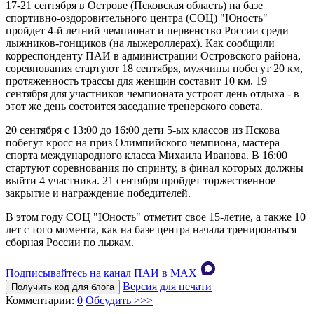
17-21 сентября в Острове (Псковская область) на базе
спортивно-оздоровительного центра (СОЦ) "Юность"
пройдет 4-й летний чемпионат и первенство России среди
лыжников-гонщиков (на лыжероллерах). Как сообщили
корреспонденту ПАИ в администрации Островского района,
соревнования стартуют 18 сентября, мужчины побегут 20 км,
протяженность трассы для женщин составит 10 км. 19
сентября для участников чемпионата устроят день отдыха - в
этот же день состоится заседание тренерского совета.
20 сентября с 13:00 до 16:00 дети 5-ых классов из Пскова
побегут кросс на приз Олимпийского чемпиона, мастера
спорта международного класса Михаила Иванова. В 16:00
стартуют соревнования по спринту, в финал которых должны
выйти 4 участника. 21 сентября пройдет торжественное
закрытие и награждение победителей.
В этом году СОЦ "Юность" отметит свое 15-летие, а также 10
лет с того момента, как на базе центра начала тренироваться
сборная России по лыжам.
Подписывайтесь на канал ПАИ в MAХ
Версия для печати
Получить код для блога
Комментарии:
0
Обсудить >>>