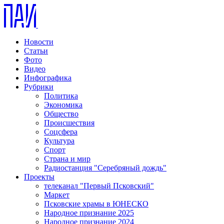
Новости
Статьи
Фото
Видео
Инфографика
Рубрики
Политика
Экономика
Общество
Происшествия
Соцсфера
Культура
Спорт
Страна и мир
Радиостанция "Серебряный дождь"
Проекты
телеканал "Первый Псковский"
Маркет
Псковские храмы в ЮНЕСКО
Народное признание 2025
Народное признание 2024