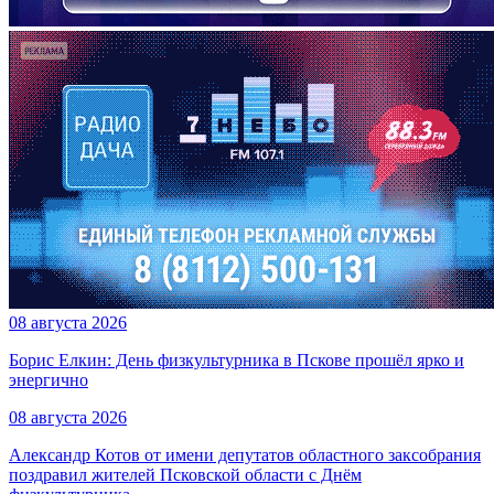
08 августа 2026
Борис Елкин: День физкультурника в Пскове прошёл ярко и
энергично
08 августа 2026
Александр Котов от имени депутатов областного заксобрания
поздравил жителей Псковской области с Днём