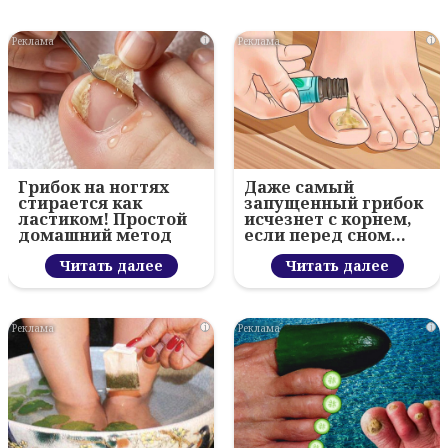
i
i
Грибок на ногтях
Даже самый
стирается как
запущенный грибок
ластиком! Простой
исчезнет с корнем,
домашний метод
если перед сном…
Читать далее
Читать далее
i
i