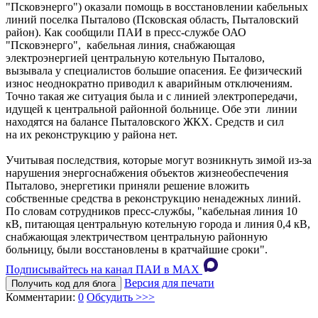
"Псковэнерго") оказали помощь в восстановлении кабельных
линий поселка Пыталово (Псковская область, Пыталовский
район). Как сообщили ПАИ в пресс-службе ОАО
"Псковэнерго", кабельная линия, снабжающая
электроэнергией центральную котельную Пыталово,
вызывала у специалистов большие опасения. Ее физический
износ неоднократно приводил к аварийным отключениям.
Точно такая же ситуация была и с линией электропередачи,
идущей к центральной районной больнице. Обе эти линии
находятся на балансе Пыталовского ЖКХ. Средств и сил
на их реконструкцию у района нет.
Учитывая последствия, которые могут возникнуть зимой из-за
нарушения энергоснабжения объектов жизнеобеспечения
Пыталово, энергетики приняли решение вложить
собственные средства в реконструкцию ненадежных линий.
По словам сотрудников пресс-службы, "кабельная линия 10
кВ, питающая центральную котельную города и линия 0,4 кВ,
снабжающая электричеством центральную районную
больницу, были восстановлены в кратчайшие сроки".
Подписывайтесь на канал ПАИ в MAХ
Версия для печати
Получить код для блога
Комментарии:
0
Обсудить >>>