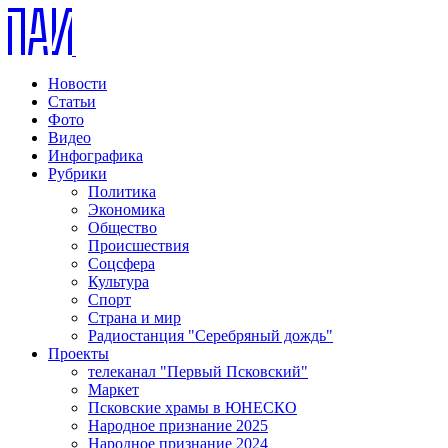
Новости
Статьи
Фото
Видео
Инфографика
Рубрики
Политика
Экономика
Общество
Происшествия
Соцсфера
Культура
Спорт
Страна и мир
Радиостанция "Серебряный дождь"
Проекты
телеканал "Первый Псковский"
Маркет
Псковские храмы в ЮНЕСКО
Народное признание 2025
Народное признание 2024