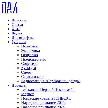
Новости
Статьи
Фото
Видео
Инфографика
Рубрики
Политика
Экономика
Общество
Происшествия
Соцсфера
Культура
Спорт
Страна и мир
Радиостанция "Серебряный дождь"
Проекты
телеканал "Первый Псковский"
Маркет
Псковские храмы в ЮНЕСКО
Народное признание 2025
Народное признание 2024