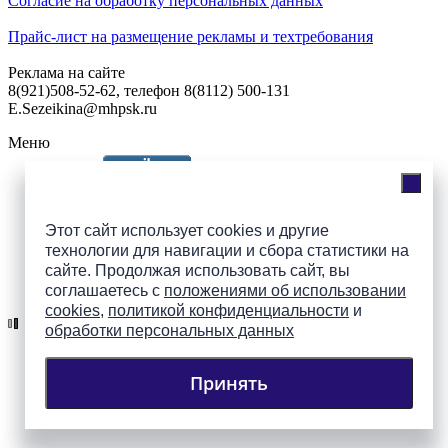
Согласие на обработку персональных данных
Прайс-лист на размещение рекламы и техтребования
Реклама на сайте
8(921)508-52-62, телефон 8(8112) 500-131
E.Sezeikina@mhpsk.ru
Меню
Слушать радио «7 небо» онлайн
Этот сайт использует cookies и другие
технологии для навигации и сбора статистики на
сайте. Продолжая использовать сайт, вы
Подпишись на группы
соглашаетесь с
положениями об использовании
ПАИ в соцсетях!
cookies
,
политикой конфиденциальности
и
обработки персональных данных
Принять