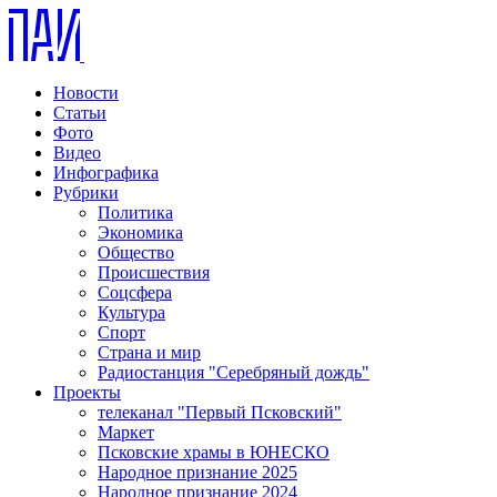
Новости
Статьи
Фото
Видео
Инфографика
Рубрики
Политика
Экономика
Общество
Происшествия
Соцсфера
Культура
Спорт
Страна и мир
Радиостанция "Серебряный дождь"
Проекты
телеканал "Первый Псковский"
Маркет
Псковские храмы в ЮНЕСКО
Народное признание 2025
Народное признание 2024