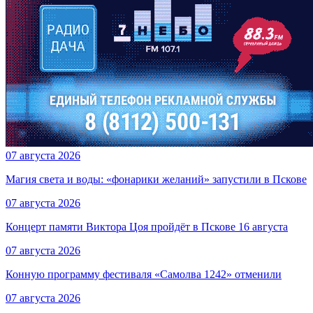
07 августа 2026
Магия света и воды: «фонарики желаний» запустили в Пскове
07 августа 2026
Концерт памяти Виктора Цоя пройдёт в Пскове 16 августа
07 августа 2026
Конную программу фестиваля «Самолва 1242» отменили
07 августа 2026