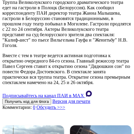
Труппа Великолукского городского драматического театра
едет на гастроли в Полоцк (Белоруссия). Как сообщил
корреспонденту ПАИ директор театра Жанна Малышева,
гастроли в Белоруссию становятся традиционными, в
прошлом году театр побывал в Могилеве. Гастроли продлятся
с 22 по 24 сентября. Актеры Великолукского театра
представят на суд белорусского зрителя два спектакля:
"Калиф-аист" по пьесе Вильгельма Гауфа и "Женитьбу" Н.В.
Гоголя.
Вместе с тем в театре ведется активная подготовка к
открытию очередного 84-го сезона. Главный режиссер театра
Павел Сергеев ставит к открытию сезона "Дядюшкин сон" по
повести Федора Достоевского. В спектакле занята
практически вся труппа театра. Открытие сезона премьерным
спектаклем намечено на 24, 25 и 26 октября.
Подписывайтесь на канал ПАИ в MAХ
Версия для печати
Получить код для блога
Комментарии:
0
Обсудить >>>