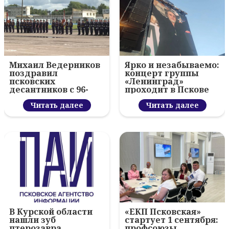
Михаил Ведерников
Ярко и незабываемо:
поздравил
концерт группы
псковских
«Ленинград»
десантников с 96-
проходит в Пскове
летием ВДВ и
вручил награды
Читать далее
Читать далее
В Курской области
«ЕКП Псковская»
нашли зуб
стартует 1 сентября:
птерозавра
профсоюзы