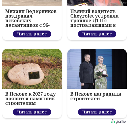
Михаил Ведерников
Пьяный водитель
поздравил
Chevrolet устроила
псковских
тройное ДТП с
десантников с 96-
пострадавшими в
летием ВДВ и
Пскове
вручил награды
Читать далее
Читать далее
В Пскове к 2027 году
В Пскове наградили
появится памятник
строителей
строителям
Читать далее
Читать далее