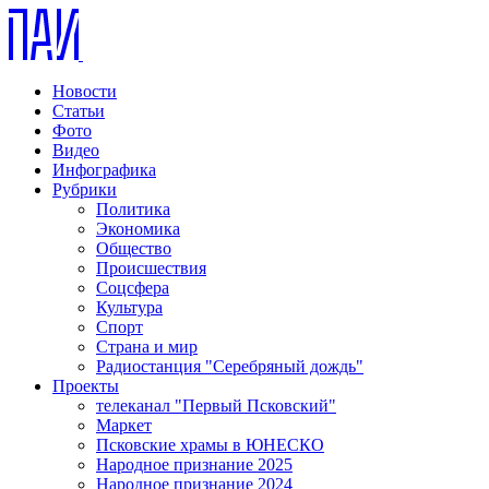
Новости
Статьи
Фото
Видео
Инфографика
Рубрики
Политика
Экономика
Общество
Происшествия
Соцсфера
Культура
Спорт
Страна и мир
Радиостанция "Серебряный дождь"
Проекты
телеканал "Первый Псковский"
Маркет
Псковские храмы в ЮНЕСКО
Народное признание 2025
Народное признание 2024