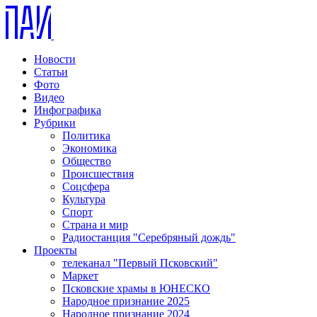
Новости
Статьи
Фото
Видео
Инфографика
Рубрики
Политика
Экономика
Общество
Происшествия
Соцсфера
Культура
Спорт
Страна и мир
Радиостанция "Серебряный дождь"
Проекты
телеканал "Первый Псковский"
Маркет
Псковские храмы в ЮНЕСКО
Народное признание 2025
Народное признание 2024