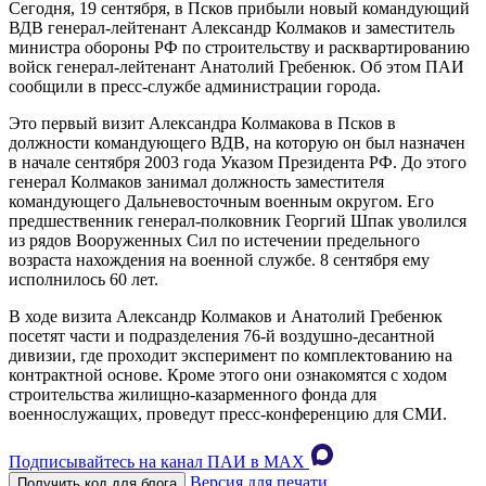
Сегодня, 19 сентября, в Псков прибыли новый командующий
ВДВ генерал-лейтенант Александр Колмаков и заместитель
министра обороны РФ по строительству и расквартированию
войск генерал-лейтенант Анатолий Гребенюк. Об этом ПАИ
сообщили в пресс-службе администрации города.
Это первый визит Александра Колмакова в Псков в
должности командующего ВДВ, на которую он был назначен
в начале сентября 2003 года Указом Президента РФ. До этого
генерал Колмаков занимал должность заместителя
командующего Дальневосточным военным округом. Его
предшественник генерал-полковник Георгий Шпак уволился
из рядов Вооруженных Сил по истечении предельного
возраста нахождения на военной службе. 8 сентября ему
исполнилось 60 лет.
В ходе визита Александр Колмаков и Анатолий Гребенюк
посетят части и подразделения 76-й воздушно-десантной
дивизии, где проходит эксперимент по комплектованию на
контрактной основе. Кроме этого они ознакомятся с ходом
строительства жилищно-казарменного фонда для
военнослужащих, проведут пресс-конференцию для СМИ.
Подписывайтесь на канал ПАИ в MAХ
Версия для печати
Получить код для блога