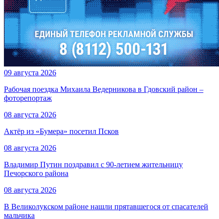
09 августа 2026
Рабочая поездка Михаила Ведерникова в Гдовский район –
фоторепортаж
08 августа 2026
Актёр из «Бумера» посетил Псков
08 августа 2026
Владимир Путин поздравил с 90-летием жительницу
Печорского района
08 августа 2026
В Великолукском районе нашли прятавшегося от спасателей
мальчика