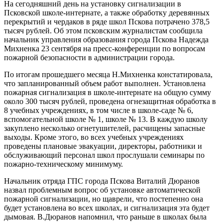
На сегодняшний день на установку сигнализации в
Псковской школе-интернате, а также обработку деревянных
перекрытий и чердаков в ряде школ Пскова потрачено 378,5
тысяч рублей. Об этом псковским журналистам сообщила
начальник управления образования города Пскова Надежда
Михненка 23 сентября на пресс-конференции по вопросам
пожарной безопасности в администрации города.
По итогам прошедшего месяца Н.Михненка констатировала,
что запланированный объем работ выполнен. Установлена
пожарная сигнализация в школе-интернате на общую сумму
около 300 тысяч рублей, проведена огнезащитная обработка в
8 учебных учреждениях, в том числе в школе-саде № 6,
вспомогательной школе № 1, школе № 13. В каждую школу
закуплено несколько огнетушителей, расчищены запасные
выходы. Кроме этого, во всех учебных учреждениях
проведены плановые эвакуации, директоры, работники и
обслуживающий персонал школ прослушали семинары по
пожарно-техническому минимуму.
Начальник отряда ГПС города Пскова Виталий Дюранов
назвал проблемным вопрос об установке автоматической
пожарной сигнализации, но щаврели, что постепенно она
будет установлена во всех школах, и сигнализация эта будет
дымовая. В.Дюранов напомнил, что раньше в школах была