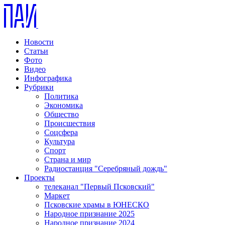
Новости
Статьи
Фото
Видео
Инфографика
Рубрики
Политика
Экономика
Общество
Происшествия
Соцсфера
Культура
Спорт
Страна и мир
Радиостанция "Серебряный дождь"
Проекты
телеканал "Первый Псковский"
Маркет
Псковские храмы в ЮНЕСКО
Народное признание 2025
Народное признание 2024