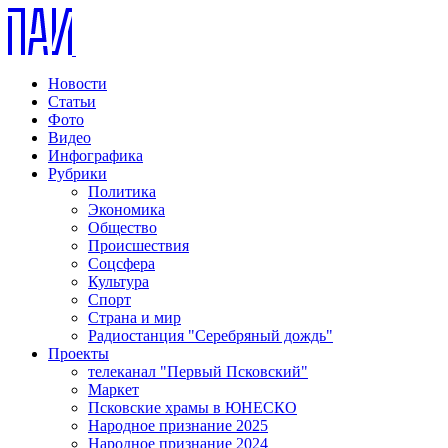
Новости
Статьи
Фото
Видео
Инфографика
Рубрики
Политика
Экономика
Общество
Происшествия
Соцсфера
Культура
Спорт
Страна и мир
Радиостанция "Серебряный дождь"
Проекты
телеканал "Первый Псковский"
Маркет
Псковские храмы в ЮНЕСКО
Народное признание 2025
Народное признание 2024