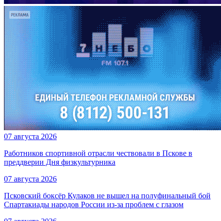
07 августа 2026
Работников спортивной отрасли чествовали в Пскове в
преддверии Дня физкультурника
07 августа 2026
Псковский боксёр Кулаков не вышел на полуфинальный бой
Спартакиады народов России из-за проблем с глазом