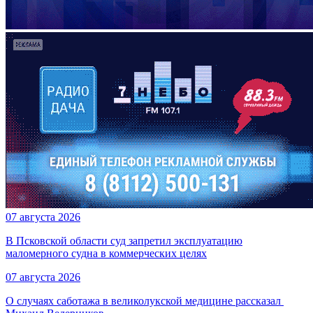
07 августа 2026
В Псковской области суд запретил эксплуатацию
маломерного судна в коммерческих целях
07 августа 2026
О случаях саботажа в великолукской медицине рассказал ​