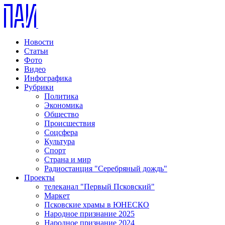
Новости
Статьи
Фото
Видео
Инфографика
Рубрики
Политика
Экономика
Общество
Происшествия
Соцсфера
Культура
Спорт
Страна и мир
Радиостанция "Серебряный дождь"
Проекты
телеканал "Первый Псковский"
Маркет
Псковские храмы в ЮНЕСКО
Народное признание 2025
Народное признание 2024