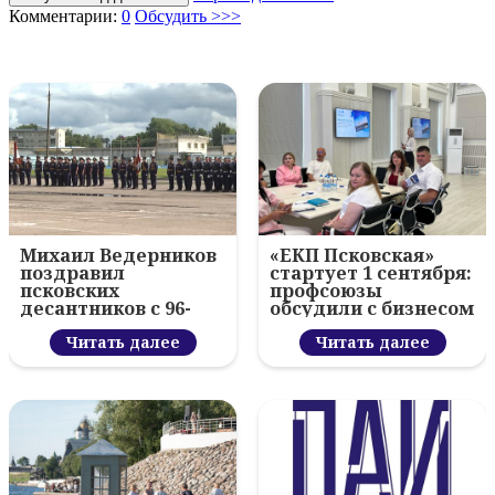
Комментарии:
0
Обсудить >>>
Михаил Ведерников
«ЕКП Псковская»
поздравил
стартует 1 сентября:
псковских
профсоюзы
десантников с 96-
обсудили с бизнесом
летием ВДВ и
новый цифровой
вручил награды
Читать далее
проект
Читать далее