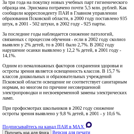
За три года на покупку новых учебных парт гигиенического
образца им. Эрисмана потрачено почти 5,5 млн. рублей. Как
сообщили корреспонденту ПАИ в Главном управлении
образования Псковской области, в 2000 году поставлено 935
штук, в 2001 - 502 штуки, в 2002 году - 925 парты.
За последние годы наблюдается снижение патологий,
связанных с процессом обучения - если в 2002 году сколиоз
выявлен у 2% детей, то в 2001 было 2,7%. В 2002 году
нарушение осанки выявлено у 12,2 % детей, в 2001 году -
14,1%.
Одним из немаловажных факторов сохранения здоровья и
остроты зрения является освещенность классов. В 15,7 %
классов дошкольных и образовательных учреждений
Псковской области освещение не соответствует санитарным
нормам, во многом по причине несовершенной
электропроводки и несвоевременной замены электрических
ламп.
При профосмотрах школьников в 2002 году снижение
остроты зрения выявлено у 9,8 % детей, в 2001 - у 10,6 %.
Подписывайтесь на канал ПАИ в MAХ
Версия для печати
Получить код для блога