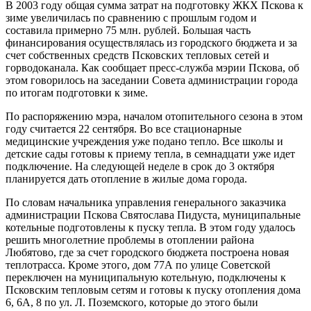
В 2003 году общая сумма затрат на подготовку ЖКХ Пскова к
зиме увеличилась по сравнению с прошлым годом и
составила примерно 75 млн. рублей. Большая часть
финансирования осуществлялась из городского бюджета и за
счет собственных средств Псковских тепловых сетей и
горводоканала. Как сообщает пресс-служба мэрии Пскова, об
этом говорилось на заседании Совета администрации города
по итогам подготовки к зиме.
По распоряжению мэра, началом отопительного сезона в этом
году считается 22 сентября. Во все стационарные
медицинские учреждения уже подано тепло. Все школы и
детские сады готовы к приему тепла, в семнадцати уже идет
подключение. На следующей неделе в срок до 3 октября
планируется дать отопление в жилые дома города.
По словам начальника управления генерального заказчика
администрации Пскова Святослава Пидуста, муниципальные
котельные подготовлены к пуску тепла. В этом году удалось
решить многолетние проблемы в отоплении района
Любятово, где за счет городского бюджета построена новая
теплотрасса. Кроме этого, дом 77А по улице Советской
переключен на муниципальную котельную, подключены к
Псковским тепловым сетям и готовы к пуску отопления дома
6, 6А, 8 по ул. Л. Поземского, которые до этого были