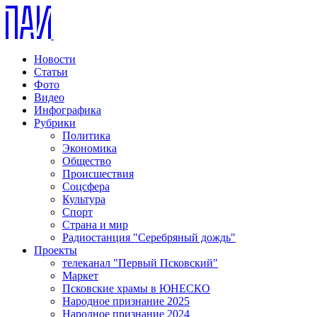
Новости
Статьи
Фото
Видео
Инфографика
Рубрики
Политика
Экономика
Общество
Происшествия
Соцсфера
Культура
Спорт
Страна и мир
Радиостанция "Серебряный дождь"
Проекты
телеканал "Первый Псковский"
Маркет
Псковские храмы в ЮНЕСКО
Народное признание 2025
Народное признание 2024