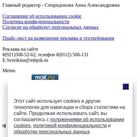
Главный редактор - Спиридонова Анна Александровна
Соглашение об использовании cookie
Политика конфиденциальности
Согласие на обработку персональных данных
Прайс-лист на размещение рекламы и техтребования
Реклама на сайте
8(921)508-52-62, телефон 8(8112) 500-131
E.Sezeikina@mhpsk.ru
Меню
Слушать радио «7 небо» онлайн
Этот сайт использует cookies и другие
технологии для навигации и сбора статистики на
сайте. Продолжая использовать сайт, вы
Подпишись на группы
соглашаетесь с
положениями об использовании
ПАИ в соцсетях!
cookies
,
политикой конфиденциальности
и
обработки персональных данных