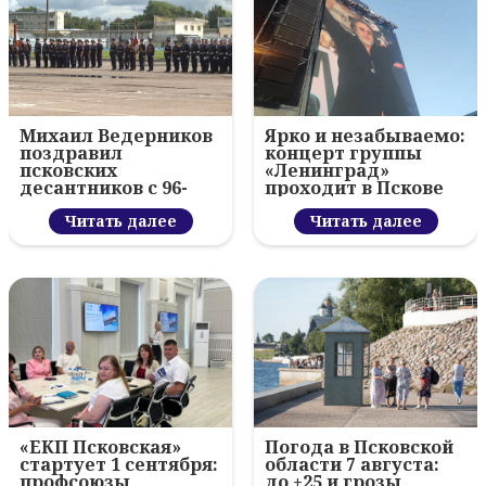
Михаил Ведерников
Ярко и незабываемо:
поздравил
концерт группы
псковских
«Ленинград»
десантников с 96-
проходит в Пскове
летием ВДВ и
вручил награды
Читать далее
Читать далее
«ЕКП Псковская»
Погода в Псковской
стартует 1 сентября:
области 7 августа:
профсоюзы
до +25 и грозы