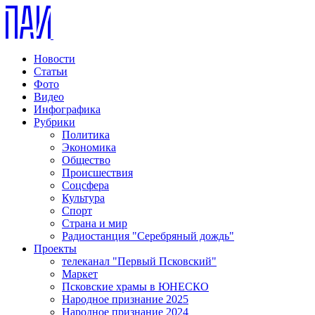
Новости
Статьи
Фото
Видео
Инфографика
Рубрики
Политика
Экономика
Общество
Происшествия
Соцсфера
Культура
Спорт
Страна и мир
Радиостанция "Серебряный дождь"
Проекты
телеканал "Первый Псковский"
Маркет
Псковские храмы в ЮНЕСКО
Народное признание 2025
Народное признание 2024