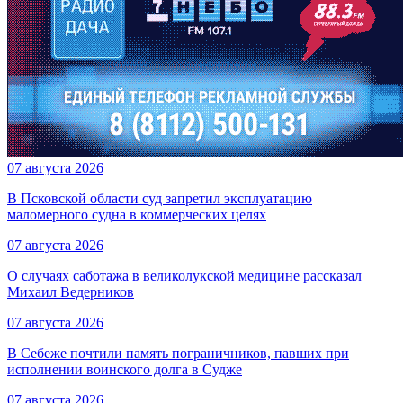
07 августа 2026
В Псковской области суд запретил эксплуатацию
маломерного судна в коммерческих целях
07 августа 2026
О случаях саботажа в великолукской медицине рассказал ​
Михаил Ведерников
07 августа 2026
В Себеже почтили память пограничников, павших при
исполнении воинского долга в Судже
07 августа 2026