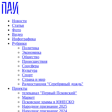
Новости
Статьи
Фото
Видео
Инфографика
Рубрики
Политика
Экономика
Общество
Происшествия
Соцсфера
Культура
Спорт
Страна и мир
Радиостанция "Серебряный дождь"
Проекты
телеканал "Первый Псковский"
Маркет
Псковские храмы в ЮНЕСКО
Народное признание 2025
Народное признание 2024