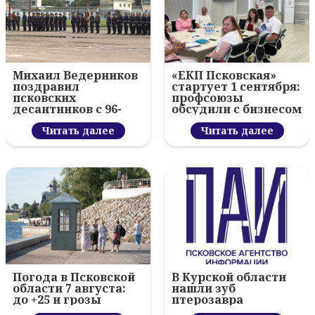
Михаил Ведерников
«ЕКП Псковская»
поздравил
стартует 1 сентября:
псковских
профсоюзы
десантников с 96-
обсудили с бизнесом
летием ВДВ и
новый цифровой
вручил награды
Читать далее
проект
Читать далее
Погода в Псковской
В Курской области
области 7 августа:
нашли зуб
до +25 и грозы
птерозавра