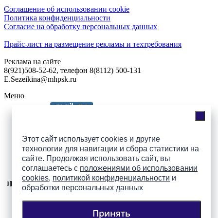
Соглашение об использовании cookie
Политика конфиденциальности
Согласие на обработку персональных данных
Прайс-лист на размещение рекламы и техтребования
Реклама на сайте
8(921)508-52-62, телефон 8(8112) 500-131
E.Sezeikina@mhpsk.ru
Меню
Слушать радио «7 небо» онлайн
Этот сайт использует cookies и другие
технологии для навигации и сбора статистики на
сайте. Продолжая использовать сайт, вы
Подпишись на группы
соглашаетесь с
положениями об использовании
ПАИ в соцсетях!
cookies
,
политикой конфиденциальности
и
обработки персональных данных
Принять