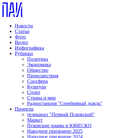
Новости
Статьи
Фото
Видео
Инфографика
Рубрики
Политика
Экономика
Общество
Происшествия
Соцсфера
Культура
Спорт
Страна и мир
Радиостанция "Серебряный дождь"
Проекты
телеканал "Первый Псковский"
Маркет
Псковские храмы в ЮНЕСКО
Народное признание 2025
Народное признание 2024