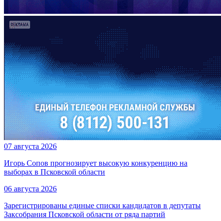
07 августа 2026
Игорь Сопов прогнозирует высокую конкуренцию на
выборах в Псковской области
06 августа 2026
Зарегистрированы единые списки кандидатов в депутаты
Заксобрания Псковской области от ряда партий