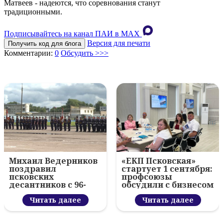
Матвеев - надеются, что соревнования станут
традиционными.
Подписывайтесь на канал ПАИ в MAХ
Версия для печати
Получить код для блога
Комментарии:
0
Обсудить >>>
Михаил Ведерников
«ЕКП Псковская»
поздравил
стартует 1 сентября:
псковских
профсоюзы
десантников с 96-
обсудили с бизнесом
летием ВДВ и
новый цифровой
вручил награды
Читать далее
проект
Читать далее