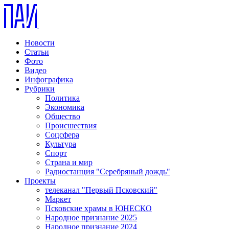
Новости
Статьи
Фото
Видео
Инфографика
Рубрики
Политика
Экономика
Общество
Происшествия
Соцсфера
Культура
Спорт
Страна и мир
Радиостанция "Серебряный дождь"
Проекты
телеканал "Первый Псковский"
Маркет
Псковские храмы в ЮНЕСКО
Народное признание 2025
Народное признание 2024