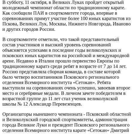
В субботу, 11 октября, в Великих Луках пройдет открытый
молодежный чемпионат области по традиционному карате.
Как сообщили ПАИ в спорткомитете города, впервые в
соревнованиях примут участие более 100 юных каратистов из
Пскова, Великих Лук, Москвы, Нижнего Новгорода, Иваново
и других городов России.
В спорткомитете отметили, что такой представительный
состав участников и высокий уровень соревнований
объясняется успехами в последние годы великолукских и
псковских юных каратистов на российской и международной
арене. Недавно в Италии прошло первенство Европы по
традиционному каратэ среди ребят в возрасте от 7 до 14 лет.
Россию представляла сборная команда, в составе которой
было четверо воспитанников Псковского регионального
отделения Всемирного института «Сетокан». Ребята
выступили на соревнованиях очень успешно, завоевав второе
место и серебряные медали. В личном зачете победителем в
возрастной группе до 11 лет стал ученик великолукской
школы № 12 Александр Перевезенцев.
Организаторы нынешнего чемпионата - Псковский областной
и Великолукский городской спорткомитеты, администрация
города Великие Луки и президент Псковского регионального
отделения Всемирного института карате «Сетокан» Дмитрий