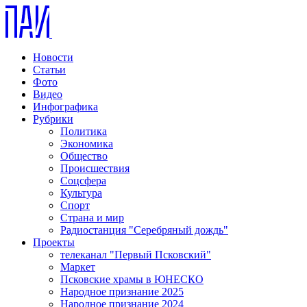
Новости
Статьи
Фото
Видео
Инфографика
Рубрики
Политика
Экономика
Общество
Происшествия
Соцсфера
Культура
Спорт
Страна и мир
Радиостанция "Серебряный дождь"
Проекты
телеканал "Первый Псковский"
Маркет
Псковские храмы в ЮНЕСКО
Народное признание 2025
Народное признание 2024