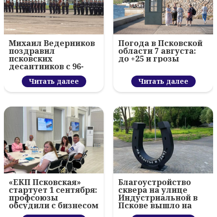
Михаил Ведерников
Погода в Псковской
поздравил
области 7 августа:
псковских
до +25 и грозы
десантников с 96-
летием ВДВ и
вручил награды
Читать далее
Читать далее
«ЕКП Псковская»
Благоустройство
стартует 1 сентября:
сквера на улице
профсоюзы
Индустриальной в
обсудили с бизнесом
Пскове вышло на
новый цифровой
финишную прямую