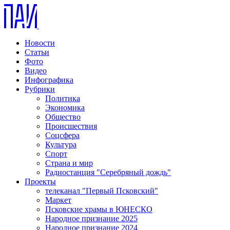
Новости
Статьи
Фото
Видео
Инфографика
Рубрики
Политика
Экономика
Общество
Происшествия
Соцсфера
Культура
Спорт
Страна и мир
Радиостанция "Серебряный дождь"
Проекты
телеканал "Первый Псковский"
Маркет
Псковские храмы в ЮНЕСКО
Народное признание 2025
Народное признание 2024