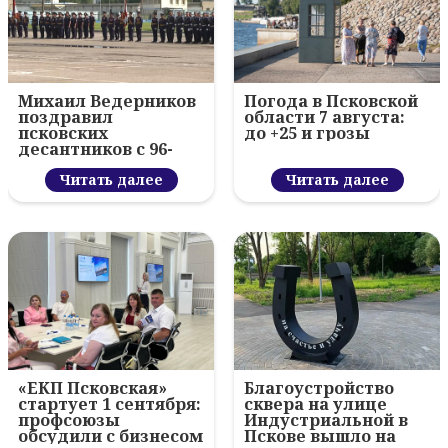
Михаил Ведерников
Погода в Псковской
поздравил
области 7 августа:
псковских
до +25 и грозы
десантников с 96-
летием ВДВ и
вручил награды
Читать далее
Читать далее
«ЕКП Псковская»
Благоустройство
стартует 1 сентября:
сквера на улице
профсоюзы
Индустриальной в
обсудили с бизнесом
Пскове вышло на