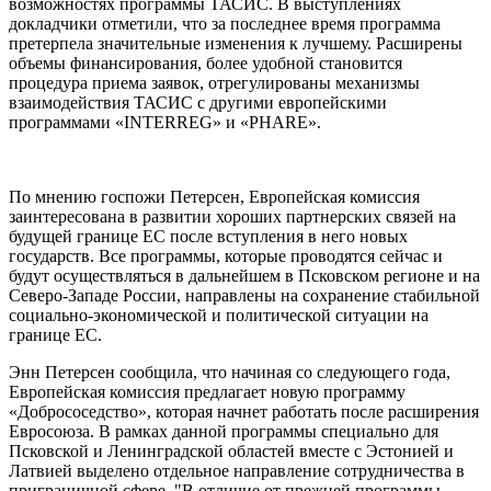
возможностях программы ТАСИС. В выступлениях
докладчики отметили, что за последнее время программа
претерпела значительные изменения к лучшему. Расширены
объемы финансирования, более удобной становится
процедура приема заявок, отрегулированы механизмы
взаимодействия ТАСИС с другими европейскими
программами «INTERREG» и «PHARE».
По мнению госпожи Петерсен, Европейская комиссия
заинтересована в развитии хороших партнерских связей на
будущей границе ЕС после вступления в него новых
государств. Все программы, которые проводятся сейчас и
будут осуществляться в дальнейшем в Псковском регионе и на
Северо-Западе России, направлены на сохранение стабильной
социально-экономической и политической ситуации на
границе ЕС.
Энн Петерсен сообщила, что начиная со следующего года,
Европейская комиссия предлагает новую программу
«Добрососедство», которая начнет работать после расширения
Евросоюза. В рамках данной программы специально для
Псковской и Ленинградской областей вместе с Эстонией и
Латвией выделено отдельное направление сотрудничества в
приграничной сфере. "В отличие от прежней программы