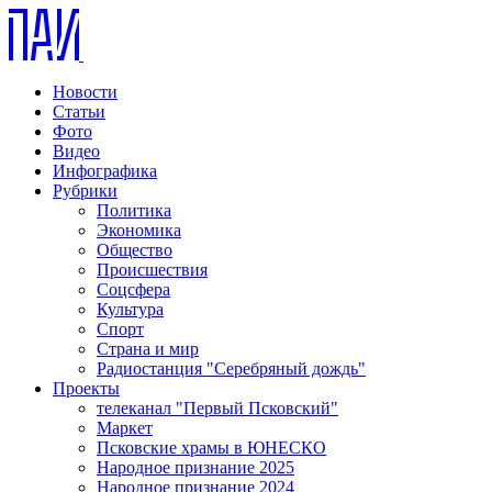
Новости
Статьи
Фото
Видео
Инфографика
Рубрики
Политика
Экономика
Общество
Происшествия
Соцсфера
Культура
Спорт
Страна и мир
Радиостанция "Серебряный дождь"
Проекты
телеканал "Первый Псковский"
Маркет
Псковские храмы в ЮНЕСКО
Народное признание 2025
Народное признание 2024