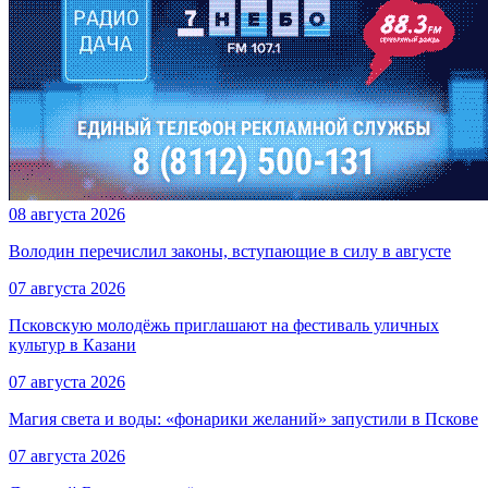
08 августа 2026
Володин перечислил законы, вступающие в силу в августе
07 августа 2026
Псковскую молодёжь приглашают на фестиваль уличных
культур в Казани
07 августа 2026
Магия света и воды: «фонарики желаний» запустили в Пскове
07 августа 2026