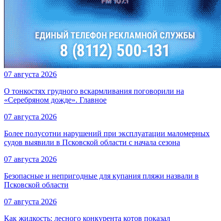
07 августа 2026
О тонкостях грудного вскармливания поговорили на
«Серебряном дожде». Главное
07 августа 2026
Более полусотни нарушений при эксплуатации маломерных
судов выявили в Псковской области с начала сезона
07 августа 2026
Безопасные и непригодные для купания пляжи назвали в
Псковской области
07 августа 2026
Как жидкость: лесного конкурента котов показал