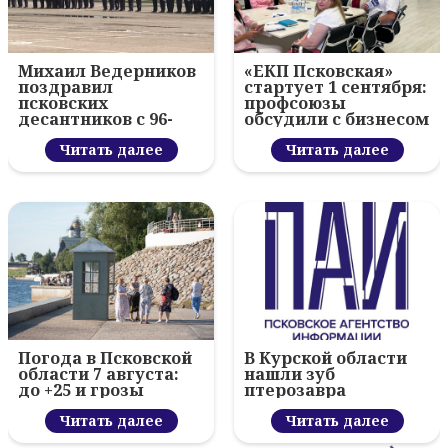
Михаил Ведерников
«ЕКП Псковская»
поздравил
стартует 1 сентября:
псковских
профсоюзы
десантников с 96-
обсудили с бизнесом
летием ВДВ и
новый цифровой
вручил награды
Читать далее
проект
Читать далее
Погода в Псковской
В Курской области
области 7 августа:
нашли зуб
до +25 и грозы
птерозавра
Читать далее
Читать далее