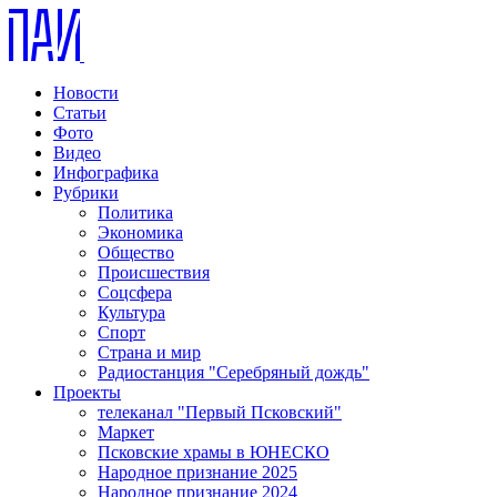
Новости
Статьи
Фото
Видео
Инфографика
Рубрики
Политика
Экономика
Общество
Происшествия
Соцсфера
Культура
Спорт
Страна и мир
Радиостанция "Серебряный дождь"
Проекты
телеканал "Первый Псковский"
Маркет
Псковские храмы в ЮНЕСКО
Народное признание 2025
Народное признание 2024