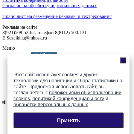
Политика конфиденциальности
Согласие на обработку персональных данных
Прайс-лист на размещение рекламы и техтребования
Реклама на сайте
8(921)508-52-62, телефон 8(8112) 500-131
E.Sezeikina@mhpsk.ru
Меню
Слушать радио «7 небо» онлайн
Этот сайт использует cookies и другие
технологии для навигации и сбора статистики на
сайте. Продолжая использовать сайт, вы
Подпишись на группы
соглашаетесь с
положениями об использовании
ПАИ в соцсетях!
cookies
,
политикой конфиденциальности
и
обработки персональных данных
Принять